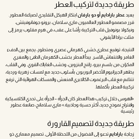
طريقة جديدة لتركيب العطر
يعيد
عطر بارادايم أو دو بارفان
ابتكار الهيكل التقليدي لصياغة العطور.
قرر مصممو العطور العالميون ماري سلامان، برونو جوفانوفيتش،
ونيكولا بونوفيل قلب التركيبة رأسًا على عقب، في هرم مقلوب يرمز إلى
مثلث برادا الأيقوني.
النتيجة: توقيع عطري خشبي كهرماني عصري ومتطور، يجمع بين الدفء
الغامر والانتعاش الآسر. يبدأ العطر بخشب الكهرمان الدافئ والمغري
المكوّن من بلسم بيرو، راتنج البنزوين، وخشب الغاياك القوي. وفي القلب،
يظهر الجيرانيوم الأخضر البوربون بأسلوب جديد مع لمسات زهرية وردية،
تتناغم مع قلب البرغموت الكالابري المنعش والمسكات الهوائية التي ترفع
تركيبة العطر بأكملها.
«الهوس خلال تركيب هذا العطر كان الجرأة – الجرأة على تحدي الكلاسيكية
واقتراح نموذج جديد، أكثر حسية وجاذبية.» ماري سلامانج، صانعة عطور
رئيسية
طريقة جديدة لتصميم القارورة
زجاجة
بارادايم
تدعو إلى الفضول من اللحظة الأولى. تصميم معماري ذو