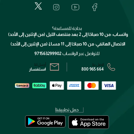
لانكوم
خدمات المعارض
العناية بالبشرة
الدفع
جيفنشي
تواصل معنا
للإستحمام والجسم
شارك مع أصدقائك
ميك اب فور ايفر
منصّة شبكة الشركاء
العناية بالشعر
التوصيل
كلارنس
انضموا لفيسز
بحاجة للمساعدة؟
الإرجاع
واتساب: من 10 صباحًا إلى 2 بعد منتصف الليل (من الإثنين إلى الأحد)
برنامج الولاء ميوز
تتبع طلبك
الاتصال الهاتفي: من 10 صباحًا إلى 11 مساءً (من الإثنين إلى الأحد)
الشروط و الأحكام
محدد المتاجر
سياسة الخصوصية
للتواصل عبر الواتساب
971563299902
اتصل بنا:
أرسل لنا:
800 965 664
استفسار
حمل تطبيقنا