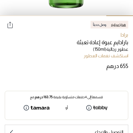
هدايا مجانية
وصل حديثاً
برادا
بارادايم عبوة إعادة تعبئة
عطور رجالية
(150ml)
استكشف نغمات العطور
قسمها إلى 4 دفعات متساوية بقيمة
163.75
درهم
مع
أو
التوصيل والإرجاع