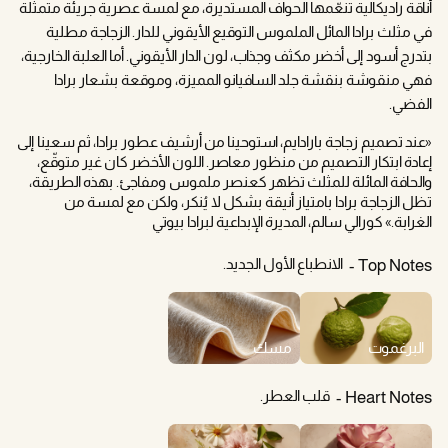
أناقة راديكالية تنعّمها الحواف المستديرة، مع لمسة عصرية جريئة متمثلة
في مثلث برادا المائل الملموس التوقيع الأيقوني للدار. الزجاجة مطلية
بتدرج أسود إلى أخضر مكثف وجذاب، لون الدار الأيقوني. أما العلبة الخارجية،
فهي منقوشة بنقشة جلد السافيانو المميزة، وموقعة بشعار برادا
الفضي.
«عند تصميم زجاجة بارادايم، استوحينا من أرشيف عطور برادا، ثم سعينا إلى
إعادة ابتكار التصميم من منظور معاصر. اللون الأخضر كان غير متوقّع،
والحافة المائلة للمثلث تظهر كعنصر ملموس ومفاجئ. بهذه الطريقة،
تظل الزجاجة برادا بامتياز أنيقة بشكل لا يُنكر، ولكن مع لمسة من
الغرابة.» كورالي سالم، المديرة الإبداعية لبرادا بيوتي
الانطباع الأول الجديد.
Top Notes
البرغموت
مسك
قلب العطر.
Heart Notes