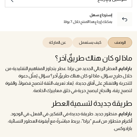
إسترجاع سهل
يمكنك إرجاع هذا المنتج خلال 7 يومًا.
الوصف
كيف يستعمل
عن الماركة
ماذا لو كان هناك طريقٌ آخر؟
بارادايم
، العطر الرجالي الجديد من برادا. عطر يتجاوز المفاهيم التقليدية من
خلال طرح سؤال: ماذا لو كان هناك طريقٌ آخر؟ سؤال يُمثّل دعوة
للتجربة والانفتاح على آفاق جديدة. يُعاد تعريف الثقة لتصبح فضولًا، والقوة
لتصبح رقة، والنجاح ليصبح حرية في خلق معاييرك الخاصة.
طريقة جديدة لتسمية العطر
بارادايم
، منظور جديد. طريقة جديدة في التفكير، في الفعل، في الوجود.
أناغرام متطوّر من اسم "برادا"، يربط مباشرةً مع أيقونة العطور النسائية:
بارادوكس.