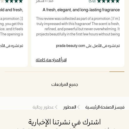
منذ 11 أشهر
(5.0)
ld and fresh,
A fresh, elegant, and long-lasting fragrance
then se
that
f a promotion.]
[This review was collected as part of a promotion.] I’m
ng, you get this
truly impressed with this fragrance! The scent is fresh,
ce, and it feels
refined, and powerful but never overwhelming. It
 The opening is
projects beautifully in the first few hours without being
 the first hour,
too loud, then settles into a warm, elegant aura that
 amber vibe. On
lasts all day on my skin. The packaging is sleek and
تم نشره في الأصل على prada-beauty.com
تم نشره في الأصل على .com
s, but the power
premium, and the bottle itself is heavy, luxurious, and
 blast. It smells
looks amazing on my shelf. I’ve already received so
اقرأ المراجعة كاملة
hat feels new or
many compliments when wearing it, and I love how
s cologne style,
versatile it is—perfect for both daytime confidence
hing surprising.
and nighttime sophistication. This is easily one of the
best additions to my fragrance collection.
جميع المراجعات
فيسز الصفحة الرئيسية
العطور
عطور رجالية
اشترك في نشرتنا الإخبارية