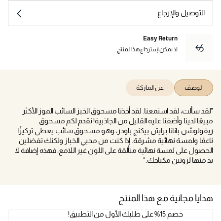
التوصيل والإرجاع
Easy Return
لا يمكن إسترجاع هذا المنتج
الوصف
عن الماركة
"لقد سألت، لقد استمعنا. لقد أخذنا مسحوق الخبز السائب الموز الأكثر
مبيعًا لدينا وأضفنا عليه القليل من الجاذبية! نقدم لكم مسحوق
ريفولوشن بانانا برايتن بيكنج باودر، وهو مسحوق سائب يعطي تركيزًا
ناعمًا ولمسة نهائية مشرقة. إذا كنت من محبي الخباز ولكنك تفضلين
الحصول على لمسة نهائية متألقة على اللون غير اللامع، فهذه إضافة لا
بد منها لروتين مكياجك."
هدايا مجانية مع هذا المنتج
خصم 15% على طلبك الأول من التطبيق!