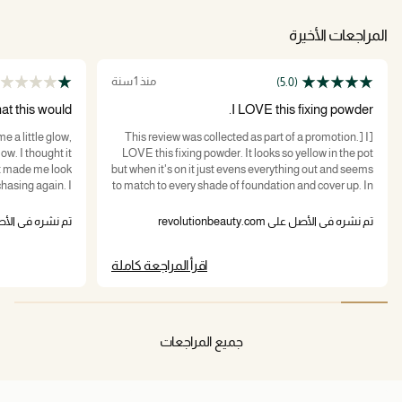
المراجعات الأخيرة
منذ 1 سنة
(5.0)
hat this would
I LOVE this fixing powder.
e a little glow,
[This review was collected as part of a promotion.] I
ow. I thought it
LOVE this fixing powder. It looks so yellow in the pot
st made me look
but when it's on it just evens everything out and seems
hasing again. I
to match to every shade of foundation and cover up. In
orting this out
the paler months I tend to mix it in with a bit of good
ole talc, if I'm going for a slightly more dramatic look -
تم نشره في الأصل على revolutionbeauty.com
تم نشره في الأصل على uty.com
contrasting eye and lip colours with my base colour.
اقرأ المراجعة كاملة
جميع المراجعات