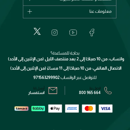
ديور
اشترِ بطاقة هدية
حسابك
معلومات عنا
بربري
عطور
الطلبات
إيف سان لوران
حول وجوه
المكياج
الأسئلة الأكثر شيوعاً
لانكوم
خدمات المعارض
العناية بالبشرة
الدفع
جيفنشي
تواصل معنا
للإستحمام والجسم
شارك مع أصدقائك
ميك اب فور ايفر
منصّة شبكة الشركاء
العناية بالشعر
التوصيل
كلارنس
انضموا لفيسز
بحاجة للمساعدة؟
الإرجاع
واتساب: من 10 صباحًا إلى 2 بعد منتصف الليل (من الإثنين إلى الأحد)
برنامج الولاء ميوز
تتبع طلبك
الاتصال الهاتفي: من 10 صباحًا إلى 11 مساءً (من الإثنين إلى الأحد)
الشروط و الأحكام
محدد المتاجر
سياسة الخصوصية
للتواصل عبر الواتساب
971563299902
اتصل بنا:
أرسل لنا:
800 965 664
استفسار