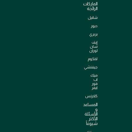
الماركات
الرائجة
شانيل
ديور
بربري
إيف
سان
لوران
لانكوم
جيفنشي
ميك
اب
فور
ايفر
كلارنس
المساعد
و
الأسئلة
الأكثر
شيوعاً