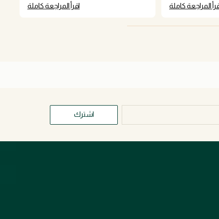
the shadow down with translucent powder
قرأ المراجعة كاملة
اقرأ المراجعة كاملة
and not powdering it down. I’ve also tried
using as a base for powder shadow. But
nothing has stopped it disappearing from my
eyelids by lunchtime. I will attempt to use it up
as a lower lash liner but unfortunately it’s a
big old NO from me.
اشترك