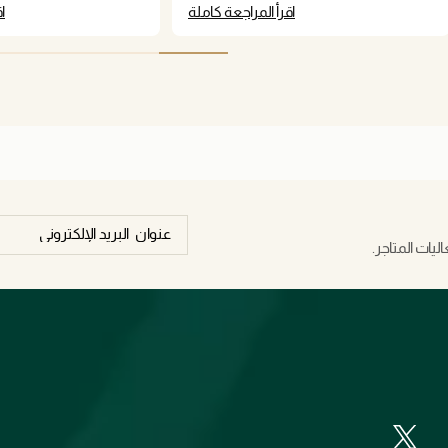
green eyes pop too! 💚
اقرأ المراجعة كاملة
ا
يات المتاجر.