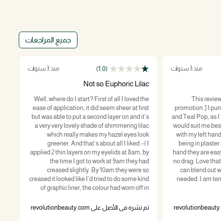
جميع المراجعات
منذ 3 سنوات
منذ 3 سنوات
(1.0)
la
Not so Euphoric Lilac
 a
Well, where do I start? First of all I loved the
[This revie
bit
ease of application, it did seem sheer at first
promotion.] I pu
amy
but was able to put a second layer on and it’s
and Teal Pop, as I
not
a very very lovely shade of shimmering lilac
would suit me best. Only applying very lig
n’t
which really makes my hazel eyes look
with my left hand
and
greener. And that’s about all I liked :-( I
being in plaste
the
applied 2 thin layers on my eyelids at 8am, by
hand they are easy 
rs.
the time I got to work at 9am they had
no drag. Love that
and
creased slightly. By 10am they were so
can blend out w
ng.
creased it looked like I’d tried to do some kind
needed. I am tem
of graphic liner, the colour had worn off in
some areas but was pretty abundant in the
تم نش
creases on my eyelid. I’ve tried with shadow
تم نشره في الأصل على revolutionbeauty.com
primer, without shadow primer, powdering