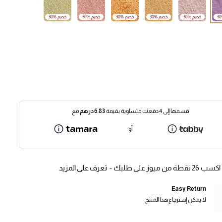
30% خصم
30% خصم
30% خصم
30% خصم
30% خصم
قسمها إلى 4 دفعات متساوية بقيمة
6.83
درهم
مع
أو
اكسب 26 نقطة من ميوز على طلبك -
تعرف على المزيد
Easy Return
لا يمكن إسترجاع هذا المنتج