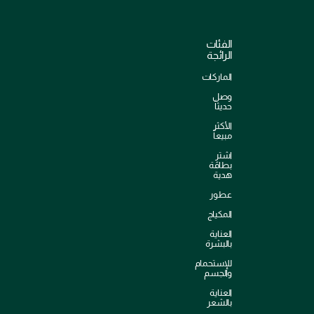
الفئات
الرائجة
الماركات
وصل
حديثاً
الأكثر
مبيعاً
اشترِ
بطاقة
هدية
عطور
المكياج
العناية
بالبشرة
للإستحمام
والجسم
العناية
بالشعر