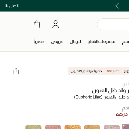
اتصل بنا
اشتري الآن و ادفع لاحقاً مع تابي و تمارا!
جسم
مجموعات الهدايا
للرجال
عروض
حصرياً
انية
30% خصم
حصرياً عبر المتجر الإلكتروني
شن
 واند ظل العيون
 و ظلال العيون
(Euphoric Lilac)