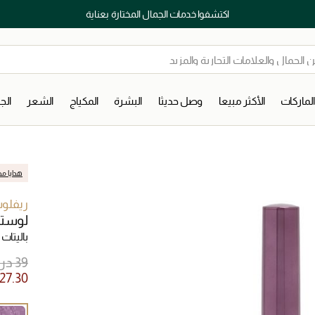
اكتشفوا خدمات الجمال المختارة بعناية
لماركات
الأكثر مبيعا
وصل حديثا
البشرة
المكياج
الشعر
ال
هدايا مج
ريفلو
لوستر
باليتات