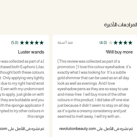
لمراجعات الأخيرة
منذ 1 سنة
(5.0)
(4.0)
Luster wands
Will buy more!
w was collected as part of a
[This review was collected as part of a
rchased both Euphoric Lilac
promotion.] I love this colour eyeshadow, it's
 thought both these colours
exactly what I was looking for. It's a subtle
htly
gold shimmer that can be used as an all day
 due to my right hand/wrist
look as well as evenings. And I love
r. Even with my undominant
eyeshadow pens as they are so easy to use
to apply, just glide on with
and mess-free. I will buy more of the other
 they are buildable and you
colours in this product. I did take off one star
ith the sponge applicator if
just because it didn't seem to stay on all day
pted to try other colours in
as it's quite a creamy consistency and just
this range.
seemed to melt away, I will try with an
eyeshadow primer in future and hopefully
that will help it stay all day but otherwise I
تم نشره في الأصل على revolutionbeauty.com
تم نشره في الأصل على revolutionbeauty.com
really like this product 👍🏻 it really makes