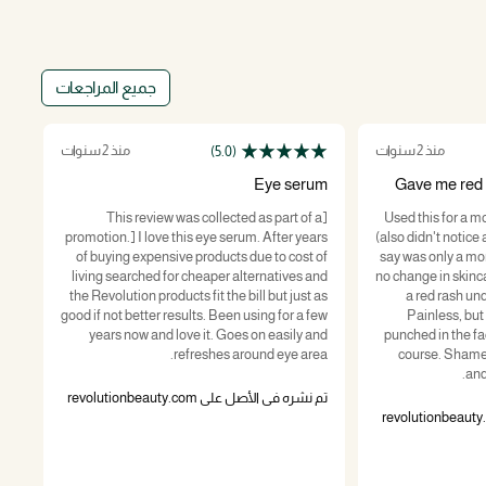
جميع المراجعات
منذ 2 سنوات
منذ 2 سنوات
(5.0)
um
Eye serum
Gave me red 
 a
[This review was collected as part of a
Used this for a m
ave
promotion.] I love this eye serum. After years
(also didn't notice 
has
of buying expensive products due to cost of
say was only a mon
 my
living searched for cheaper alternatives and
no change in skinca
nly
the Revolution products fit the bill but just as
a red rash un
ing
good if not better results. Been using for a few
Painless, but
in!
years now and love it. Goes on easily and
punched in the fa
refreshes around eye area.
course. Shame a
and
تم نش
تم نشره في الأصل على revolutionbeauty.com