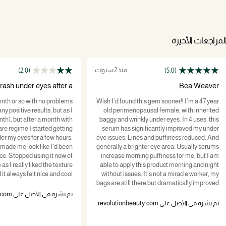
لمراجعات الأخيرة
منذ 2 سنوات
(2.0)
(5.0)
rash under eyes after a
Bea Weaver
few weeks
onth or so with no problems
Wish I’d found this gem sooner!! I’m a 47 year
any positive results, but as I
old perimenopausal female, with inherited
th), but after a month with
baggy and wrinkly under eyes. In 4 uses, this
re regime I started getting
serum has significantly improved my under
der my eyes for a few hours.
eye issues. Lines and puffiness reduced. And
 made me look like I'd been
generally a brighter eye area. Usually serums
ce. Stopped using it now of
increase morning puffiness for me, but I am
s I really liked the texture
able to apply this product morning and night
 it always felt nice and cool.
without issues. It’s not a miracle worker, my
bags are still there but dramatically improved.
تم نشره في الأصل على revolutionbeauty.com
تم نشره في الأصل على revolutionbeauty.com