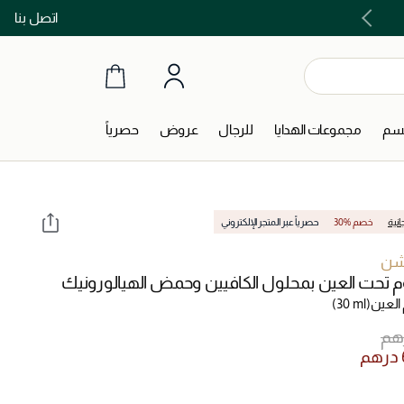
اتصل بنا
اشتري الآن و ادفع لاحقاً مع تابي و تمارا!
جسم
مجموعات الهدايا
للرجال
عروض
حصرياً
انية
30% خصم
حصرياً عبر المتجر الإلكتروني
شن
 تحت العين بمحلول الكافيين وحمض الهيالورونيك
العين
(30 ml)