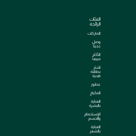
الفئات
الرائجة
الماركات
وصل
حديثاً
الأكثر
مبيعاً
اشترِ
بطاقة
هدية
عطور
المكياج
العناية
بالبشرة
للإستحمام
والجسم
العناية
بالشعر