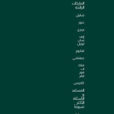
الماركات
الرائجة
شانيل
ديور
بربري
إيف
سان
لوران
لانكوم
جيفنشي
ميك
اب
فور
ايفر
كلارنس
المساعد
و
الأسئلة
الأكثر
شيوعاً