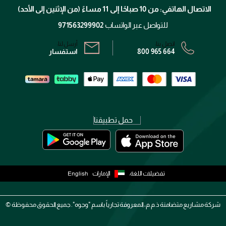
تتبع طلبك
الاتصال الهاتفي: من 10 صباحًا إلى 11 مساءً (من الإثنين إلى الأحد)
الشروط و الأحكام
محدد المتاجر
سياسة الخصوصية
للتواصل عبر الواتساب
971563299902
اتصل بنا:
أرسل لنا:
800 965 664
استفسار
حمل تطبيقنا
تفضيلات اللغة:
الإمارات
English
شركة مشاريع متضامنة ذ.م.م، المعروفة تجارياً باسم "وجوه". جميع الحقوق محفوظة ©