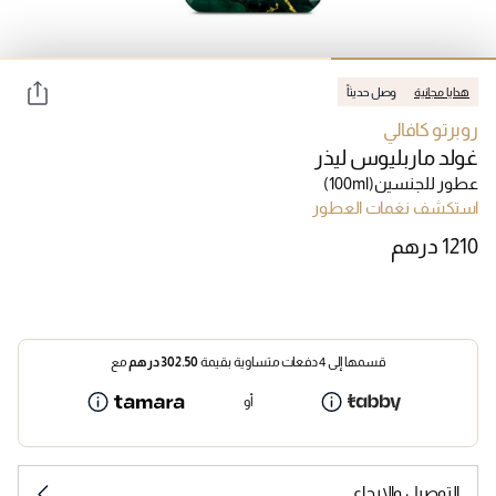
هدايا مجانية
وصل حديثاً
روبرتو كافالي
غولد ماربليوس ليذر
عطور للجنسين
(100ml)
استكشف نغمات العطور
قسمها إلى 4 دفعات متساوية بقيمة
302.50
درهم
مع
أو
التوصيل والإرجاع