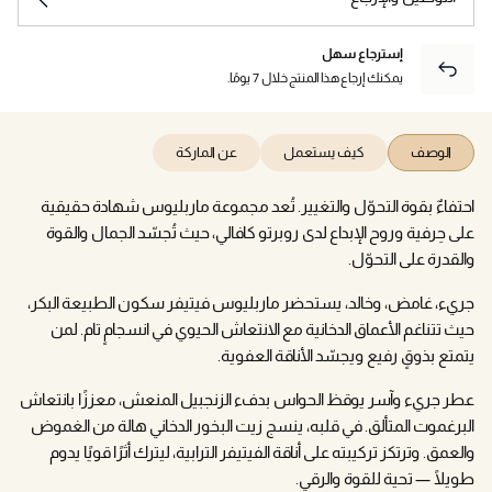
إسترجاع سهل
يمكنك إرجاع هذا المنتج خلال 7 يومًا.
الوصف
كيف يستعمل
عن الماركة
احتفاءٌ بقوة التحوّل والتغيير. تُعد مجموعة ماربليوس شهادة حقيقية
على حِرفية وروح الإبداع لدى روبرتو كافالي، حيث تُجسّد الجمال والقوة
والقدرة على التحوّل.
جريء، غامض، وخالد، يستحضر ماربليوس فيتيفر سكون الطبيعة البكر،
حيث تتناغم الأعماق الدخانية مع الانتعاش الحيوي في انسجامٍ تام. لمن
يتمتع بذوقٍ رفيع ويجسّد الأناقة العفوية.
عطر جريء وآسر يوقظ الحواس بدفء الزنجبيل المنعش، معززًا بانتعاش
البرغموت المتألق. في قلبه، ينسج زيت البخور الدخاني هالة من الغموض
والعمق. وترتكز تركيبته على أناقة الفيتيفر الترابية، ليترك أثرًا قويًا يدوم
طويلًا — تحية للقوة والرقي.