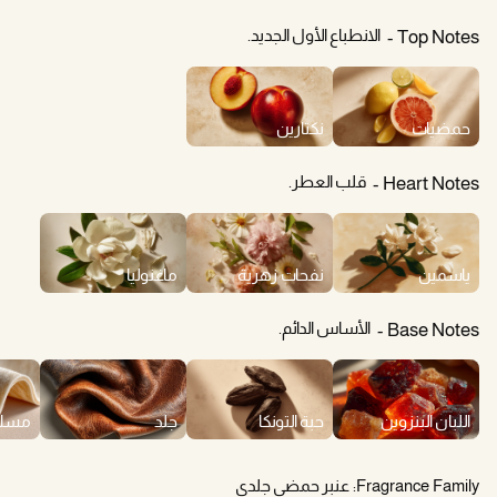
الانطباع الأول الجديد.
Top Notes
حمضيات
نكتارين
قلب العطر.
Heart Notes
ياسمين
نفحات زهرية
ماغنوليا
الأساس الدائم.
Base Notes
اللبان البنزوين
حبة التونكا
جلد
مسك
Fragrance Family:
عنبر حمضي جلدي