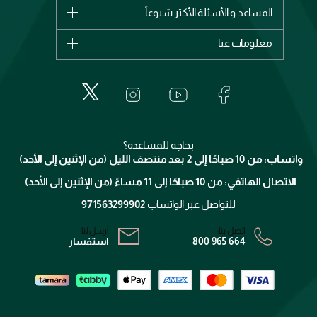
شانيل
المساعد و الأسئلة الأكثر شيوعاً
الأكثر مبيعاً
ديور
اشترِ بطاقة هدية
حسابك
معلومات عنا
بربري
عطور
الطلبات
إيف سان لوران
حول وجوه
المكياج
الأسئلة الأكثر شيوعاً
لانكوم
خدمات المعارض
العناية بالبشرة
الدفع
جيفنشي
تواصل معنا
للإستحمام والجسم
شارك مع أصدقائك
ميك اب فور ايفر
منصّة شبكة الشركاء
العناية بالشعر
التوصيل
كلارنس
انضموا لفيسز
بحاجة للمساعدة؟
الإرجاع
واتساب: من 10 صباحًا إلى 2 بعد منتصف الليل (من الإثنين إلى الأحد)
برنامج الولاء ميوز
تتبع طلبك
الاتصال الهاتفي: من 10 صباحًا إلى 11 مساءً (من الإثنين إلى الأحد)
الشروط و الأحكام
محدد المتاجر
سياسة الخصوصية
للتواصل عبر الواتساب
971563299902
اتصل بنا:
أرسل لنا:
800 965 664
استفسار