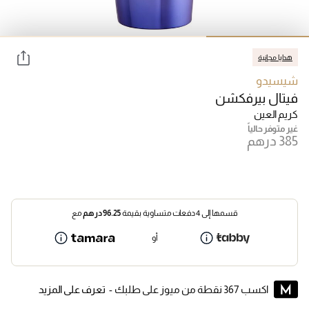
هدايا مجانية
شيسيدو
فيتال بيرفكشن
كريم العين
غير متوفر حالياً
قسمها إلى 4 دفعات متساوية بقيمة
96.25
درهم
مع
أو
اكسب 367 نقطة من ميوز على طلبك -
تعرف على المزيد