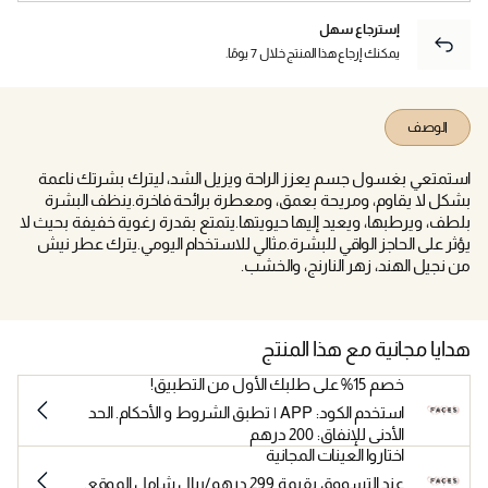
إسترجاع سهل
يمكنك إرجاع هذا المنتج خلال 7 يومًا.
الوصف
استمتعي بغسول جسم يعزز الراحة ويزيل الشد، ليترك بشرتك ناعمة
بشكل لا يقاوم، ومريحة بعمق، ومعطرة برائحة فاخرة.ينظف البشرة
بلطف، ويرطبها، ويعيد إليها حيويتها.يتمتع بقدرة رغوية خفيفة بحيث لا
يؤثر على الحاجز الواقي للبشرة.مثالي للاستخدام اليومي.يترك عطر نيش
من نجيل الهند، زهر النارنج، والخشب.
هدايا مجانية مع هذا المنتج
خصم 15% على طلبك الأول من التطبيق!
استخدم الكود: APP | تطبق الشروط و الأحكام. الحد
الأدنى للإنفاق: 200 درهم
اختاروا العينات المجانية
عند التسووق بقيمة 299 درهم/ريال شامل الموقع.