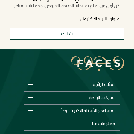
كن أول من يعلم بمنتجاتنا الجديدة، العروض، و فعاليات المتاجر.
اشترك
الفئات الرائجة
الماركات
الماركات الرائجة
وصل حديثاً
شانيل
المساعد و الأسئلة الأكثر شيوعاً
الأكثر مبيعاً
ديور
اشترِ بطاقة هدية
حسابك
معلومات عنا
بربري
عطور
الطلبات
إيف سان لوران
حول وجوه