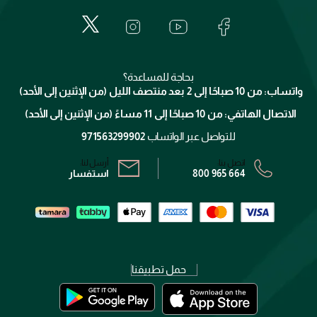
المكياج
الأسئلة الأكثر شيوعاً
لانكوم
خدمات المعارض
العناية بالبشرة
الدفع
جيفنشي
تواصل معنا
للإستحمام والجسم
شارك مع أصدقائك
ميك اب فور ايفر
منصّة شبكة الشركاء
العناية بالشعر
التوصيل
كلارنس
انضموا لفيسز
بحاجة للمساعدة؟
الإرجاع
واتساب: من 10 صباحًا إلى 2 بعد منتصف الليل (من الإثنين إلى الأحد)
برنامج الولاء ميوز
تتبع طلبك
الاتصال الهاتفي: من 10 صباحًا إلى 11 مساءً (من الإثنين إلى الأحد)
الشروط و الأحكام
محدد المتاجر
سياسة الخصوصية
للتواصل عبر الواتساب
971563299902
اتصل بنا:
أرسل لنا:
800 965 664
استفسار
حمل تطبيقنا