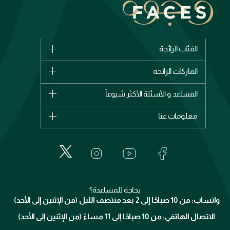
الفئات الرائجة
الماركات
الماركات الرائجة
وصل حديثاً
شانيل
المساعد و الأسئلة الأكثر شيوعاً
الأكثر مبيعاً
ديور
اشترِ بطاقة هدية
حسابك
معلومات عنا
بربري
عطور
الطلبات
إيف سان لوران
حول وجوه
المكياج
الأسئلة الأكثر شيوعاً
لانكوم
خدمات المعارض
العناية بالبشرة
الدفع
جيفنشي
تواصل معنا
للإستحمام والجسم
شارك مع أصدقائك
ميك اب فور ايفر
منصّة شبكة الشركاء
العناية بالشعر
التوصيل
كلارنس
انضموا لفيسز
بحاجة للمساعدة؟
الإرجاع
واتساب: من 10 صباحًا إلى 2 بعد منتصف الليل (من الإثنين إلى الأحد)
برنامج الولاء ميوز
تتبع طلبك
الاتصال الهاتفي: من 10 صباحًا إلى 11 مساءً (من الإثنين إلى الأحد)
الشروط و الأحكام
محدد المتاجر