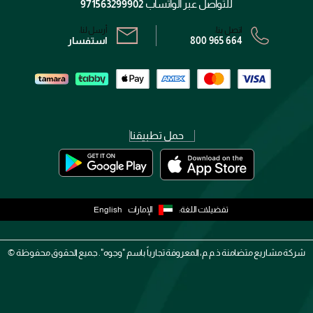
سياسة الخصوصية
للتواصل عبر الواتساب
971563299902
اتصل بنا:
أرسل لنا:
800 965 664
استفسار
حمل تطبيقنا
تفضيلات اللغة:
الإمارات
English
شركة مشاريع متضامنة ذ.م.م، المعروفة تجارياً باسم "وجوه". جميع الحقوق محفوظة ©