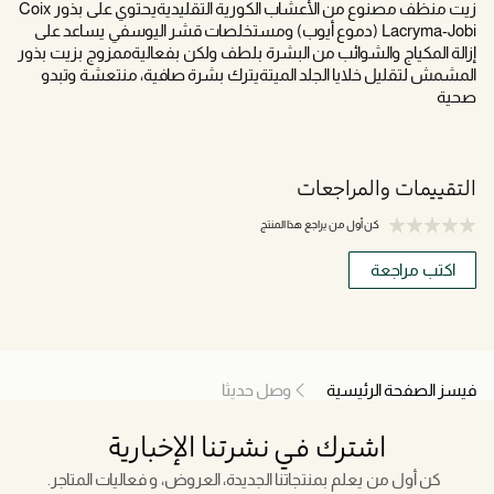
زيت منظف مصنوع من الأعشاب الكورية التقليديةيحتوي على بذور Coix
Lacryma-Jobi (دموع أيوب) ومستخلصات قشر اليوسفي يساعد على
إزالة المكياج والشوائب من البشرة بلطف ولكن بفعاليةممزوج بزيت بذور
المشمش لتقليل خلايا الجلد الميتةيترك بشرة صافية، منتعشة وتبدو
صحية
التقييمات والمراجعات
كن أول من يراجع هذا المنتج
اكتب مراجعة
فيسز الصفحة الرئيسية
وصل حديثا
اشترك في نشرتنا الإخبارية
كن أول من يعلم بمنتجاتنا الجديدة، العروض، و فعاليات المتاجر.