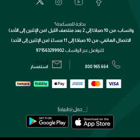
العناية بالبشرة
الدفع
جيفنشي
تواصل معنا
للإستحمام والجسم
شارك مع أصدقائك
ميك اب فور ايفر
منصّة شبكة الشركاء
العناية بالشعر
التوصيل
كلارنس
انضموا لفيسز
بحاجة للمساعدة؟
الإرجاع
واتساب: من 10 صباحًا إلى 2 بعد منتصف الليل (من الإثنين إلى الأحد)
برنامج الولاء ميوز
تتبع طلبك
الاتصال الهاتفي: من 10 صباحًا إلى 11 مساءً (من الإثنين إلى الأحد)
الشروط و الأحكام
محدد المتاجر
سياسة الخصوصية
للتواصل عبر الواتساب
971563299902
اتصل بنا:
أرسل لنا:
800 965 664
استفسار
حمل تطبيقنا