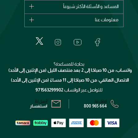
شانيل
المساعد و الأسئلة الأكثر شيوعاً
الأكثر مبيعاً
ديور
اشترِ بطاقة هدية
حسابك
معلومات عنا
بربري
عطور
الطلبات
إيف سان لوران
حول وجوه
المكياج
الأسئلة الأكثر شيوعاً
لانكوم
خدمات المعارض
العناية بالبشرة
الدفع
جيفنشي
تواصل معنا
للإستحمام والجسم
شارك مع أصدقائك
ميك اب فور ايفر
منصّة شبكة الشركاء
العناية بالشعر
التوصيل
كلارنس
انضموا لفيسز
بحاجة للمساعدة؟
الإرجاع
واتساب: من 10 صباحًا إلى 2 بعد منتصف الليل (من الإثنين إلى الأحد)
برنامج الولاء ميوز
تتبع طلبك
الاتصال الهاتفي: من 10 صباحًا إلى 11 مساءً (من الإثنين إلى الأحد)
الشروط و الأحكام
محدد المتاجر
سياسة الخصوصية
للتواصل عبر الواتساب
971563299902
اتصل بنا:
أرسل لنا:
800 965 664
استفسار