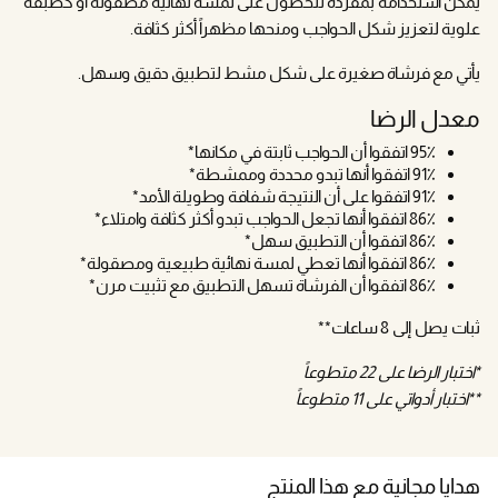
يمكن استخدامه بمفرده للحصول على لمسة نهائية مصقولة أو كطبقة
علوية لتعزيز شكل الحواجب ومنحها مظهراً أكثر كثافة.
يأتي مع فرشاة صغيرة على شكل مشط لتطبيق دقيق وسهل.
معدل الرضا
95٪ اتفقوا أن الحواجب ثابتة في مكانها*
91٪ اتفقوا أنها تبدو محددة وممشطة*
91٪ اتفقوا على أن النتيجة شفافة وطويلة الأمد*
86٪ اتفقوا أنها تجعل الحواجب تبدو أكثر كثافة وامتلاء*
86٪ اتفقوا أن التطبيق سهل*
86٪ اتفقوا أنها تعطي لمسة نهائية طبيعية ومصقولة*
86٪ اتفقوا أن الفرشاة تسهل التطبيق مع تثبيت مرن*
ثبات يصل إلى 8 ساعات**
*اختبار الرضا على 22 متطوعاً
**اختبار أدواتي على 11 متطوعاً
هدايا مجانية مع هذا المنتج