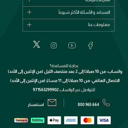
وصل حديثاً
شانيل
المساعد و الأسئلة الأكثر شيوعاً
الأكثر مبيعاً
ديور
اشترِ بطاقة هدية
حسابك
معلومات عنا
بربري
عطور
الطلبات
إيف سان لوران
حول وجوه
المكياج
الأسئلة الأكثر شيوعاً
لانكوم
خدمات المعارض
العناية بالبشرة
الدفع
جيفنشي
تواصل معنا
للإستحمام والجسم
شارك مع أصدقائك
ميك اب فور ايفر
منصّة شبكة الشركاء
العناية بالشعر
التوصيل
كلارنس
انضموا لفيسز
بحاجة للمساعدة؟
الإرجاع
واتساب: من 10 صباحًا إلى 2 بعد منتصف الليل (من الإثنين إلى الأحد)
برنامج الولاء ميوز
تتبع طلبك
الاتصال الهاتفي: من 10 صباحًا إلى 11 مساءً (من الإثنين إلى الأحد)
الشروط و الأحكام
محدد المتاجر
سياسة الخصوصية
للتواصل عبر الواتساب
971563299902
اتصل بنا:
أرسل لنا:
800 965 664
استفسار