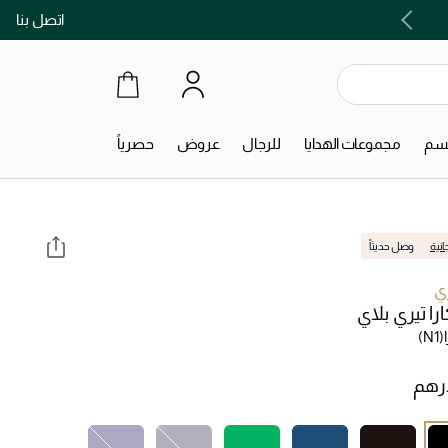
اتصل بنا
اشتري الآن و ادفع لاحقاً مع تابي و تمارا!
جسم
مجموعات الهدايا
للرجال
عروض
حصرياً
انية
وصل حديثاً
ري
ا تيري بلاي
(N1)