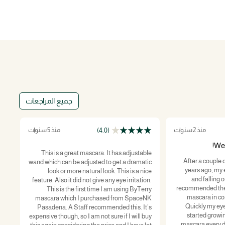
جميع المراجعات
منذ 2 سنوات
منذ 5 سنوات
(4.0)
Wel
for
This is a great mascara. It has adjustable
After a couple o
get
wand which can be adjusted to get a dramatic
years ago, my 
 is
look or more natural look. This is a nice
and falling out. A skin care prof
out
feature. Also it did not give any eye irritation.
recommended the
hes
This is the first time I am using ByTerry
mascara in co
e a
mascara which I purchased from SpaceNK
Quickly my eye
le,
Pasadena. A Staff recommended this. It’s
started growing. I've been using B
she
expensive though, so I am not sure if I will buy
mascara every day