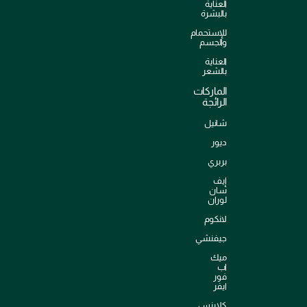
العناية
بالبشرة
للإستحمام
والجسم
العناية
بالشعر
الماركات
الرائجة
شانيل
ديور
بربري
إيف
سان
لوران
لانكوم
جيفنشي
ميك
اب
فور
ايفر
كلارنس