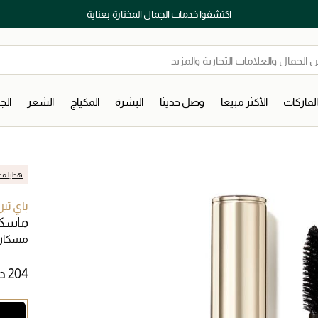
اكتشفوا خدمات الجمال المختارة بعناية
لماركات
الأكثر مبيعا
وصل حديثا
البشرة
المكياج
الشعر
ال
هدايا مج
باي تي
ماسكار
مسكارا