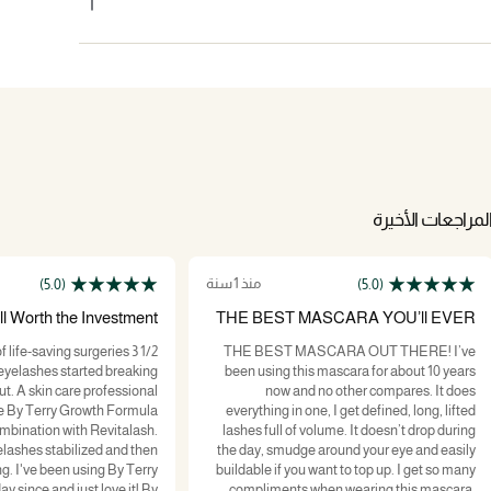
لمراجعات الأخيرة
منذ 1 سنة
(5.0)
(5.0)
l Worth the Investment!
THE BEST MASCARA YOU’ll EVER
WEAR
f life-saving surgeries 3 1/2
THE BEST MASCARA OUT THERE! I’ve
eyelashes started breaking
been using this mascara for about 10 years
essional
now and no other compares. It does
 By Terry Growth Formula
everything in one, I get defined, long, lifted
mbination with Revitalash.
lashes full of volume. It doesn’t drop during
lashes stabilized and then
the day, smudge around your eye and easily
y Terry
buildable if you want to top up. I get so many
 since and just love it! By
compliments when wearing this mascara,