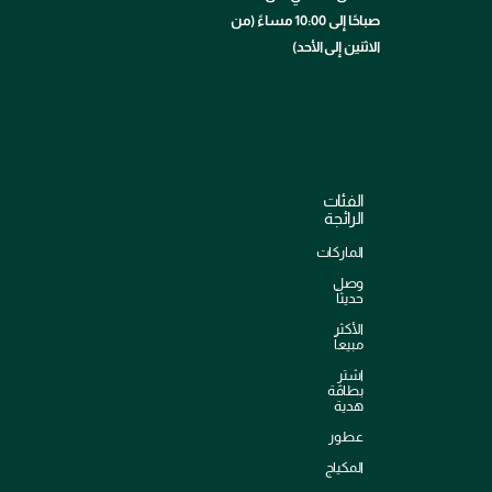
صباحًا إلى 10:00 مساءً (من
الاثنين إلى الأحد)
الفئات
الرائجة
الماركات
وصل
حديثاً
الأكثر
مبيعاً
اشترِ
بطاقة
هدية
عطور
المكياج