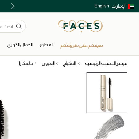
English
الإمارات
توصيل سريع على جميع الطلبات ما فوق 299 درهم
العطور
الجمال الكوري
ا
صيفكم، على طريقتكم
فيسز الصفحة الرئيسية
المكياج
العيون
ماسكارا