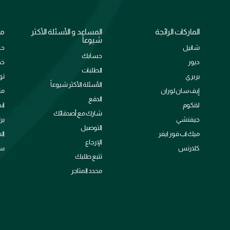
الماركات الرائجة
المساعد و الأسئلة الأكثر
مع
شيوعاً
شانيل
حو
حسابك
ديور
خد
الطلبات
بربري
تو
الأسئلة الأكثر شيوعاً
إيف سان لوران
من
الدفع
لانكوم
ان
شارك مع أصدقائك
جيفنشي
بر
التوصيل
ميك اب فور ايفر
ال
الإرجاع
كلارنس
سي
تتبع طلبك
محدد المتاجر