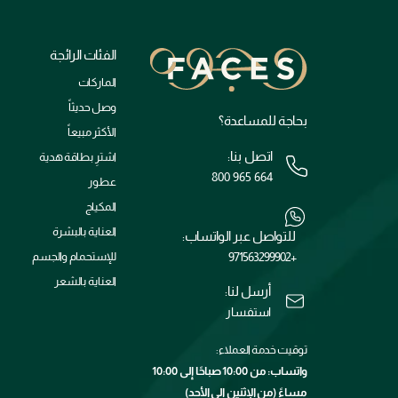
الفئات الرائجة
الماركات
وصل حديثاً
بحاجة للمساعدة؟
الأكثر مبيعاً
اتصل بنا:
اشترِ بطاقة هدية
800 965 664
عطور
المكياج
العناية بالبشرة
للتواصل عبر الواتساب:
+971563299902
للإستحمام والجسم
العناية بالشعر
أرسل لنا:
استفسار
توقيت خدمة العملاء:
واتساب: من 10:00 صباحًا إلى 10:00
مساءً (من الإثنين إلى الأحد)