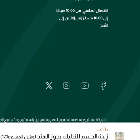
الاتصال الهاتفي: من 10:00 صباحًا
إلى 10:00 مساءً (من الاثنين إلى
الأحد)
شركة مشاريع متضامنة ذ.م.م، المعروفة تجارياً باسم "وجوه". جميع 
ذا آكت
زبدة الجسم للتدليك بجوز الهند
لوشن الجسم
(170g)