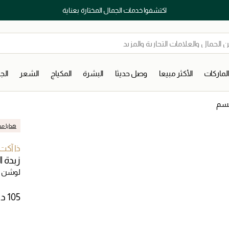
اكتشفوا خدمات الجمال المختارة بعناية
لماركات
الأكثر مبيعا
وصل حديثا
البشرة
المكياج
الشعر
ال
جسم
هدايا مج
ذا آكت
زبدة ا
لوشن 