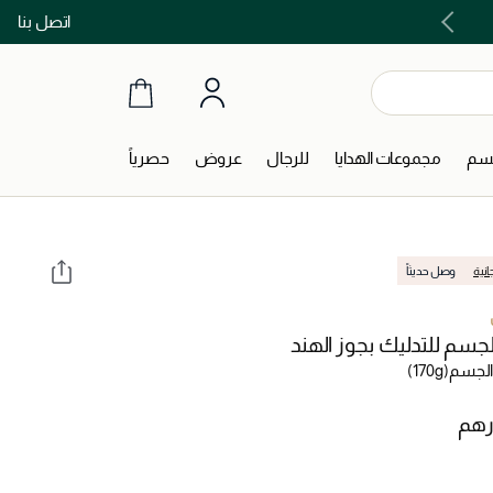
اتصل بنا
اشتري الآن و ادفع لاحقاً مع تابي و تمارا!
جسم
مجموعات الهدايا
للرجال
عروض
حصرياً
انية
وصل حديثاً
لجسم للتدليك بجوز الهند
الجسم
(170g)