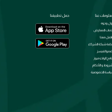
لومات عنا
حمل تطبيقنا
ل وجوه
مات المعارض
اصل معنا
صّة شبكة الشركاء
ضموا لفيسز
نامج الولاء ميوز
شروط و الأحكام
اسة الخصوصية