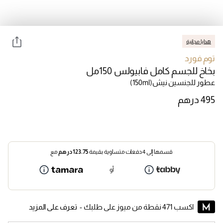
هدايا مجانية
توم فورد
بخاخ للجسم كامل فابيولس 150مل
عطور للجنسين نيش
(150ml)
قسمها إلى 4 دفعات متساوية بقيمة
123.75
درهم
مع
أو
اكسب 471 نقطة من ميوز على طلبك -
تعرف على المزيد