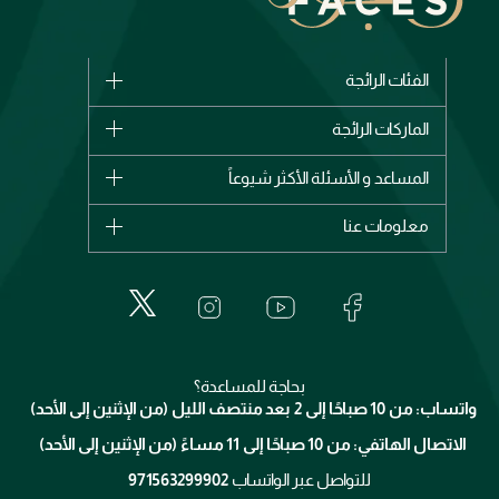
الفئات الرائجة
الماركات
الماركات الرائجة
وصل حديثاً
شانيل
المساعد و الأسئلة الأكثر شيوعاً
الأكثر مبيعاً
ديور
اشترِ بطاقة هدية
حسابك
معلومات عنا
بربري
عطور
الطلبات
إيف سان لوران
حول وجوه
المكياج
الأسئلة الأكثر شيوعاً
لانكوم
خدمات المعارض
العناية بالبشرة
الدفع
جيفنشي
تواصل معنا
للإستحمام والجسم
شارك مع أصدقائك
ميك اب فور ايفر
منصّة شبكة الشركاء
العناية بالشعر
التوصيل
كلارنس
انضموا لفيسز
بحاجة للمساعدة؟
الإرجاع
واتساب: من 10 صباحًا إلى 2 بعد منتصف الليل (من الإثنين إلى الأحد)
برنامج الولاء ميوز
تتبع طلبك
الاتصال الهاتفي: من 10 صباحًا إلى 11 مساءً (من الإثنين إلى الأحد)
الشروط و الأحكام
محدد المتاجر
سياسة الخصوصية
للتواصل عبر الواتساب
971563299902