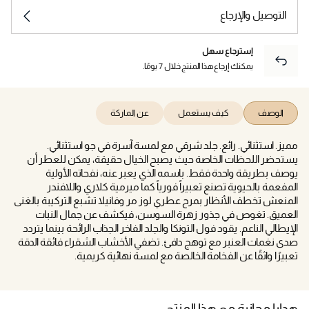
التوصيل والإرجاع
إسترجاع سهل
يمكنك إرجاع هذا المنتج خلال 7 يومًا.
الوصف
كيف يستعمل
عن الماركة
مميز. استثنائي. رائع. جلد شرقي مع لمسة آسرة في جو استثنائي.
يستحضر اللحظات الخاصة حيث يصبح الخيال حقيقة، يمكن للعطر أن
يوصف بطريقة واحدة فقط. باسمه الذي يعبر عنه، نفحاته الأولية
المفعمة بالحيوية تصنع تعبيراً فورياً كما ميرمية كلاري واللافندر
المنعش تخطف الأنظار بمرح عطري لوز مر وفانيلا تشبع التركيبة بالغنى
العميق. تغوص في جذور زهرة السوسن، فيكشف عن جمال النبات
الإيطالي الناعم. يقود فول التونكا والجلد الفاخر الجذاب الرائحة بينما يتردد
صدى نغمات العنبر مع توهج دافئ. تضفي الأخشاب الشقراء فائقة الدقة
تعبيرًا واثقًا عن الفخامة الخالصة مع لمسة نهائية كريمية.
هدايا مجانية مع هذا المنتج