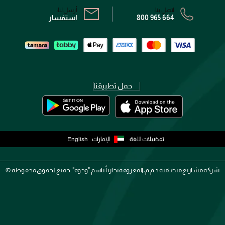
اتصل بنا:
أرسل لنا:
800 965 664
استفسار
حمل تطبيقنا
تفضيلات اللغة:
الإمارات
English
شركة مشاريع متضامنة ذ.م.م، المعروفة تجارياً باسم "وجوه". جميع الحقوق محفوظة ©