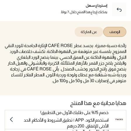
إسترجاع سهل
يمكنك إرجاع هذا المنتج خلال 7 يومًا.
الوصف
عن الماركة
رائحة حسية مميزة. يجسد عطر CAFÉ ROSE الإثارة الجامحة للورد النقي
الممزوج بلمسة غير متوقعة من القهوة الداكنة. تكشف خلاصات الورد
التركي والقهوة الداكنة عن العمق الحسي، بينما ينضح الورد البلغاري
واليلانج يلانج جزر القمر بالأزهار المتلألئة. الكزبرة والباتشولي والهيل الحار
ينضج فوق راتنج البخور وخشب الصندل. يأتي CAFÉ ROSE في زجاجة
وردية شبه شفافة مع غطاء ولوحة وردية اللون. العطر الفاخر للنساء
متوفر في إصدارات 30 مل و50 مل و100 مل.
هدايا مجانية مع هذا المنتج
خصم 15% على طلبك الأول من التطبيق!
استخدم الكود: APP | تطبق الشروط و الأحكام. الحد
الأدنى للإنفاق: 200 درهم