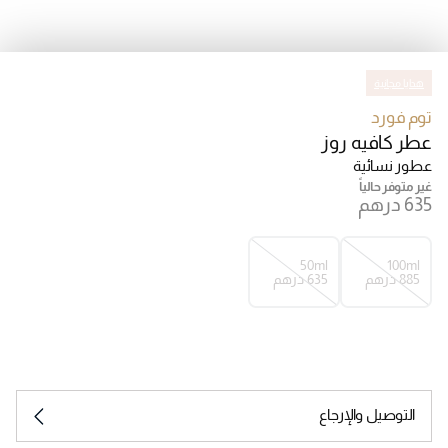
هدايا مجانية
توم فورد
عطر كافيه روز
عطور نسائية
غير متوفر حالياً
50ml
100ml
⁦885⁩ درهم
⁦635⁩ درهم
التوصيل والإرجاع