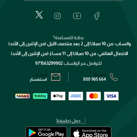
إيف سان لوران
حول وجوه
المكياج
الأسئلة الأكثر شيوعاً
لانكوم
خدمات المعارض
العناية بالبشرة
الدفع
جيفنشي
تواصل معنا
للإستحمام والجسم
شارك مع أصدقائك
ميك اب فور ايفر
منصّة شبكة الشركاء
العناية بالشعر
التوصيل
كلارنس
انضموا لفيسز
بحاجة للمساعدة؟
الإرجاع
واتساب: من 10 صباحًا إلى 2 بعد منتصف الليل (من الإثنين إلى الأحد)
برنامج الولاء ميوز
تتبع طلبك
الاتصال الهاتفي: من 10 صباحًا إلى 11 مساءً (من الإثنين إلى الأحد)
الشروط و الأحكام
محدد المتاجر
سياسة الخصوصية
للتواصل عبر الواتساب
971563299902
اتصل بنا:
أرسل لنا:
800 965 664
استفسار
حمل تطبيقنا