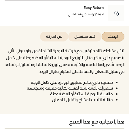
Easy Return
لا يمكن إسترجاع هذا المنتج
الوصف
كيف يستعمل
عن الماركة
ثبّتي مكياجك كالمحترفين مع فرشاة البودرة الشاملة من واو بيوتي. تأتي
بتصميم دائري فاخر مثالي لتوزيع البودرة السائبة أو المضغوطة على كامل
الوجه. شعيراتها الناعمة والكثيفة تضمن توزيعًا سلسًا ومتساويًا، وتساعد
في تقليل اللمعان والحفاظ على المكياج طوال اليوم.
تصميم دائري فاخر لتطبيق البودرة على كامل الوجه
شعيرات ناعمة لمنح لمسة نهائية خفيفة ومتجانسة
مناسبة للبودرة السائبة أو المضغوطة
مثالية لتثبيت المكياج وتقليل اللمعان
هدايا مجانية مع هذا المنتج