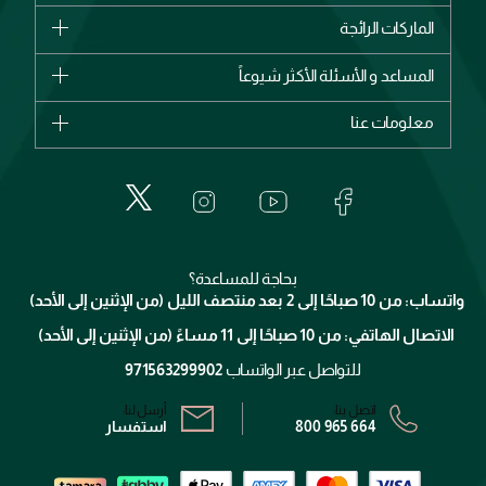
الماركات
الماركات الرائجة
وصل حديثاً
شانيل
المساعد و الأسئلة الأكثر شيوعاً
الأكثر مبيعاً
ديور
اشترِ بطاقة هدية
حسابك
معلومات عنا
بربري
عطور
الطلبات
إيف سان لوران
حول وجوه
المكياج
الأسئلة الأكثر شيوعاً
لانكوم
خدمات المعارض
العناية بالبشرة
الدفع
جيفنشي
تواصل معنا
للإستحمام والجسم
شارك مع أصدقائك
ميك اب فور ايفر
منصّة شبكة الشركاء
العناية بالشعر
التوصيل
كلارنس
انضموا لفيسز
بحاجة للمساعدة؟
الإرجاع
واتساب: من 10 صباحًا إلى 2 بعد منتصف الليل (من الإثنين إلى الأحد)
برنامج الولاء ميوز
تتبع طلبك
الاتصال الهاتفي: من 10 صباحًا إلى 11 مساءً (من الإثنين إلى الأحد)
الشروط و الأحكام
محدد المتاجر
سياسة الخصوصية
للتواصل عبر الواتساب
971563299902
اتصل بنا:
أرسل لنا:
800 965 664
استفسار