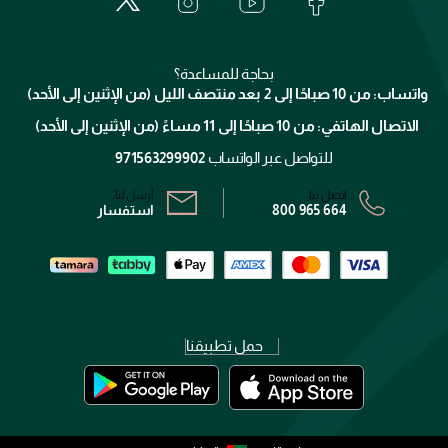
الدفع
جيفنشي
تواصل معنا
للإستحمام والجسم
شارك مع أصدقائك
ميك اب فور ايفر
منصّة شبكة الشركاء
العناية بالشعر
التوصيل
كلارنس
انضموا لفيسز
بحاجة للمساعدة؟
الإرجاع
واتساب: من 10 صباحًا إلى 2 بعد منتصف الليل (من الإثنين إلى الأحد)
برنامج الولاء ميوز
تتبع طلبك
الاتصال الهاتفي: من 10 صباحًا إلى 11 مساءً (من الإثنين إلى الأحد)
الشروط و الأحكام
محدد المتاجر
سياسة الخصوصية
للتواصل عبر الواتساب
971563299902
اتصل بنا:
أرسل لنا:
800 965 664
استفسار
حمل تطبيقنا