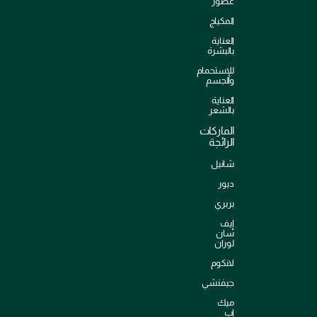
عطور
المكياج
العناية
بالبشرة
للإستحمام
والجسم
العناية
بالشعر
الماركات
الرائجة
شانيل
ديور
بربري
إيف
سان
لوران
لانكوم
جيفنشي
ميك
اب