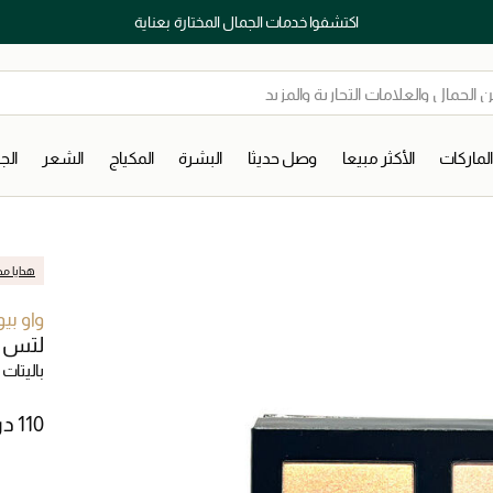
اكتشفوا خدمات الجمال المختارة بعناية
لماركات
الأكثر مبيعا
وصل حديثا
البشرة
المكياج
الشعر
ال
هدايا مج
واو بي
لتس ف
باليتات 