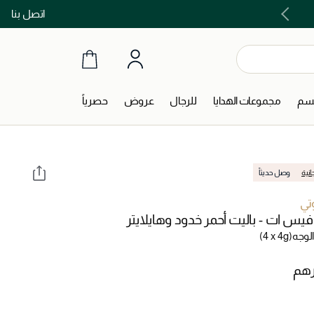
اتصل بنا
اشتري الآن و ادفع لاحقاً مع تابي و تمارا!
جسم
مجموعات الهدايا
للرجال
عروض
حصرياً
انية
وصل حديثاً
وتي
يس ات - باليت أحمر خدود وهايلايتر
الوجه
(4 x 4g)