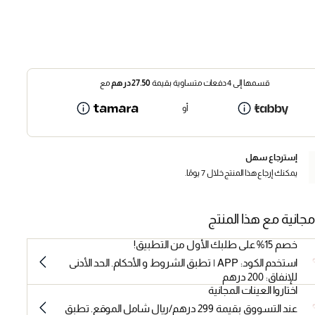
قسمها إلى 4 دفعات متساوية بقيمة
27.50
درهم
مع
أو
إسترجاع سهل
يمكنك إرجاع هذا المنتج خلال 7 يومًا.
مجانية مع هذا المنتج
خصم 15% على طلبك الأول من التطبيق!
استخدم الكود: APP | تطبق الشروط و الأحكام. الحد الأدنى
للإنفاق: 200 درهم
اختاروا العينات المجانية
عند التسووق بقيمة 299 درهم/ريال شامل الموقع. تطبق