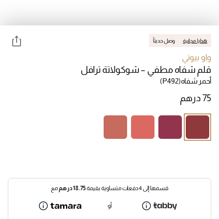
هدايا مجانية
وصل حديثاً
واو بيوتي
قلم شفاه مطفي – شوكولاتة ترافل
أحمر شفاه
(P492)
قسمها إلى 4 دفعات متساوية بقيمة
18.75
درهم
مع
أو