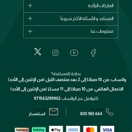
الماركات
الماركات الرائجة
وصل حديثاً
شانيل
المساعد و الأسئلة الأكثر شيوعاً
الأكثر مبيعاً
ديور
اشترِ بطاقة هدية
حسابك
معلومات عنا
بربري
عطور
الطلبات
إيف سان لوران
حول وجوه
المكياج
الأسئلة الأكثر شيوعاً
لانكوم
خدمات المعارض
العناية بالبشرة
الدفع
جيفنشي
تواصل معنا
للإستحمام والجسم
شارك مع أصدقائك
ميك اب فور ايفر
منصّة شبكة الشركاء
العناية بالشعر
التوصيل
كلارنس
انضموا لفيسز
بحاجة للمساعدة؟
الإرجاع
واتساب: من 10 صباحًا إلى 2 بعد منتصف الليل (من الإثنين إلى الأحد)
برنامج الولاء ميوز
تتبع طلبك
الاتصال الهاتفي: من 10 صباحًا إلى 11 مساءً (من الإثنين إلى الأحد)
الشروط و الأحكام
محدد المتاجر
سياسة الخصوصية
للتواصل عبر الواتساب
971563299902
اتصل بنا:
أرسل لنا:
800 965 664
استفسار