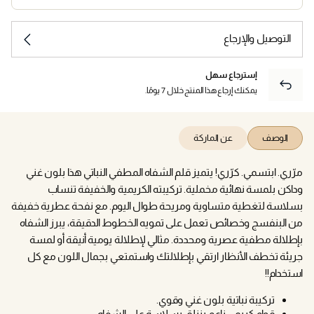
التوصيل والإرجاع
إسترجاع سهل
يمكنك إرجاع هذا المنتج خلال 7 يومًا.
الوصف
عن الماركة
مرّري. ابتسمي. كرّري! يتميز قلم الشفاه المطفي النباتي هذا بلون غني
وداكن بلمسة نهائية مخملية. تركيبته الكريمية والخفيفة تنساب
بسلاسة لتغطية متساوية ومريحة طوال اليوم. مع نفحة عطرية خفيفة
من البنفسج وخصائص تعمل على تمويه الخطوط الدقيقة، يبرز الشفاه
بإطلالة مطفية عصرية ومحددة. مثالي لإطلالة يومية أنيقة أو لمسة
جريئة تخطف الأنظار ارتقي بإطلالتك واستمتعي بجمال اللون مع كل
استخدام!!
تركيبة نباتية بلون غني وقوي.
قوام كريمي ناعم ينزلق بسلاسة على الشفاه.