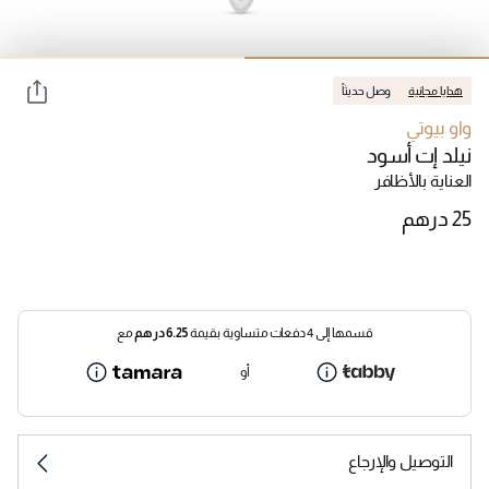
هدايا مجانية
وصل حديثاً
واو بيوتي
نيلد إت أسود
العناية بالأظافر
قسمها إلى 4 دفعات متساوية بقيمة
6.25
درهم
مع
أو
التوصيل والإرجاع