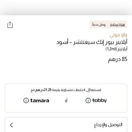
هدايا مجانية
وصل حديثاً
واو بيوتي
آيلاينر بيور إنك سيغنتشر – أسود
آيلاينر
(1.2ml)
قسمها إلى 4 دفعات متساوية بقيمة
21.25
درهم
مع
أو
التوصيل والإرجاع