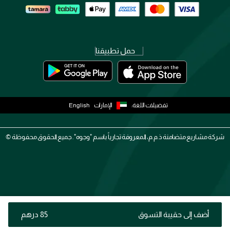
حمل تطبيقنا
تفضيلات اللغة:
الإمارات
English
شركة مشاريع متضامنة ذ.م.م، المعروفة تجارياً باسم "وجوه". جميع الحقوق محفوظة ©
أضف إلى حقيبة التسوق
⁦85⁩ درهم