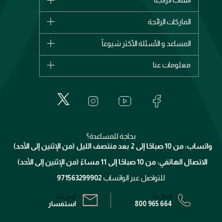
الماركات
الماركات الرائجة
وصل حديثاً
شانيل
المساعد و الأسئلة الأكثر شيوعاً
الأكثر مبيعاً
ديور
اشترِ بطاقة هدية
حسابك
معلومات عنا
بربري
عطور
الطلبات
إيف سان لوران
حول وجوه
المكياج
الأسئلة الأكثر شيوعاً
لانكوم
خدمات المعارض
العناية بالبشرة
الدفع
جيفنشي
تواصل معنا
للإستحمام والجسم
شارك مع أصدقائك
ميك اب فور ايفر
منصّة شبكة الشركاء
العناية بالشعر
التوصيل
كلارنس
انضموا لفيسز
بحاجة للمساعدة؟
الإرجاع
واتساب: من 10 صباحًا إلى 2 بعد منتصف الليل (من الإثنين إلى الأحد)
برنامج الولاء ميوز
تتبع طلبك
الاتصال الهاتفي: من 10 صباحًا إلى 11 مساءً (من الإثنين إلى الأحد)
الشروط و الأحكام
محدد المتاجر
سياسة الخصوصية
للتواصل عبر الواتساب
971563299902
اتصل بنا:
أرسل لنا:
800 965 664
استفسار