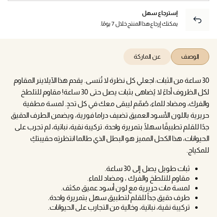
إسترجاع سهل
يمكنك إرجاع هذا المنتج خلال 7 يومًا.
الوصف
عن الماركة
30 ساعة من الثبات: اجعلي كل نظرة لا تُنسى. يقدم هذا الآيلاينر المقاوم
لكل الظروف أداءً لا يُضاهى بثبات يصل حتى 30 ساعة! مقاوم للتلطخ
والفرك، ومضاد للماء، صُمّم ليبقى معك في كل تحدٍ. لمسة مطفية
حريرية باللون الأسود العميق تضيف دراما فورية، ويضمن الطرف الدقيق
جدًا للقلم تطبيقًا سهلًا بتمريرة واحدة. تركيبة نقية، نباتية، لم تجرب على
الحيوانات، هذا الكحل المميز هو البطل الذي طالما انتظرتِه حقيبتكِ
للمكياج.
ثبات طويل يصل إلى 30 ساعة.
مقاوم للتلطخ والفرك ، ومضاد للماء.
لمسة مات حريرية مع لون أسود عميق مكثف.
طرف دقيق جداً للقلم لتطبيق سهل بتمريرة واحدة.
تركيبة نقية، نباتية، وخالية من التجارب على الحيوانات.