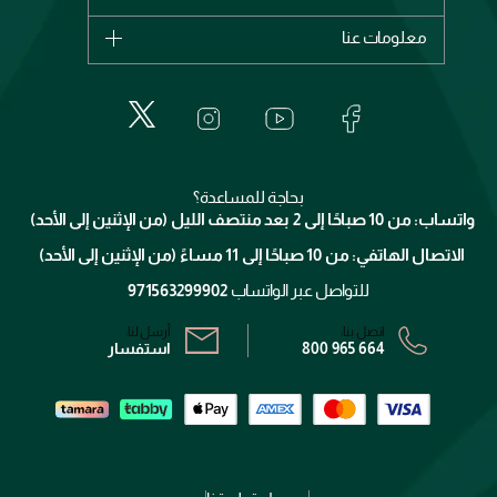
ديور
اشترِ بطاقة هدية
حسابك
معلومات عنا
بربري
عطور
الطلبات
إيف سان لوران
حول وجوه
المكياج
الأسئلة الأكثر شيوعاً
لانكوم
خدمات المعارض
العناية بالبشرة
الدفع
جيفنشي
تواصل معنا
للإستحمام والجسم
شارك مع أصدقائك
ميك اب فور ايفر
منصّة شبكة الشركاء
العناية بالشعر
التوصيل
كلارنس
انضموا لفيسز
بحاجة للمساعدة؟
الإرجاع
واتساب: من 10 صباحًا إلى 2 بعد منتصف الليل (من الإثنين إلى الأحد)
برنامج الولاء ميوز
تتبع طلبك
الاتصال الهاتفي: من 10 صباحًا إلى 11 مساءً (من الإثنين إلى الأحد)
الشروط و الأحكام
محدد المتاجر
سياسة الخصوصية
للتواصل عبر الواتساب
971563299902
اتصل بنا:
أرسل لنا:
800 965 664
استفسار