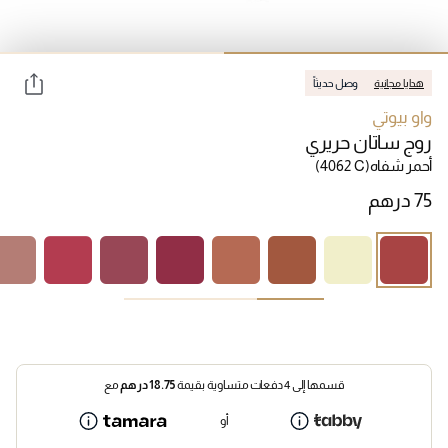
هدايا مجانية
وصل حديثاً
واو بيوتي
روج ساتان حريري
أحمر شفاه
(4062 C)
قسمها إلى 4 دفعات متساوية بقيمة
18.75
درهم
مع
أو