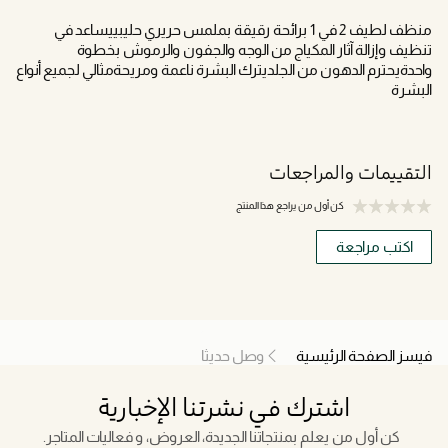
منظف لطيف 2 في 1 برائحة رقيقة بملمس حريري حليبييساعد في
تنظيف وإزالة آثار المكياج من الوجه والجفون والرموش بخطوة
واحدةيحترم الدهون من الجلديترك البشرة ناعمة ومريحةمثالي لجميع أنواع
البشرة
التقييمات والمراجعات
كن أول من يراجع هذا المنتج
اكتب مراجعة
فيسز الصفحة الرئيسية
وصل حديثا
اشترك في نشرتنا الإخبارية
كن أول من يعلم بمنتجاتنا الجديدة، العروض، و فعاليات المتاجر.