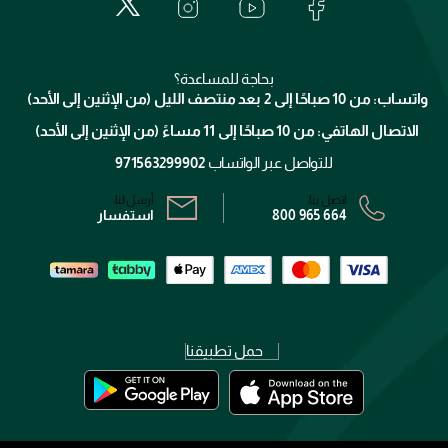
العناية بالبشرة
الدفع
جيفنشي
تواصل معنا
للإستحمام والجسم
شارك مع أصدقائك
ميك اب فور ايفر
منصّة شبكة الشركاء
العناية بالشعر
التوصيل
كلارنس
انضموا لفيسز
بحاجة للمساعدة؟
الإرجاع
واتساب: من 10 صباحًا إلى 2 بعد منتصف الليل (من الإثنين إلى الأحد)
برنامج الولاء ميوز
تتبع طلبك
الاتصال الهاتفي: من 10 صباحًا إلى 11 مساءً (من الإثنين إلى الأحد)
الشروط و الأحكام
محدد المتاجر
سياسة الخصوصية
للتواصل عبر الواتساب
971563299902
اتصل بنا:
أرسل لنا:
800 965 664
استفسار
حمل تطبيقنا