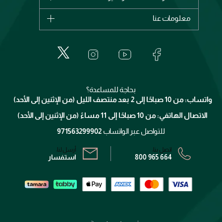
ديور
اشترِ بطاقة هدية
حسابك
معلومات عنا
بربري
عطور
الطلبات
إيف سان لوران
حول وجوه
المكياج
الأسئلة الأكثر شيوعاً
لانكوم
خدمات المعارض
العناية بالبشرة
الدفع
جيفنشي
تواصل معنا
للإستحمام والجسم
شارك مع أصدقائك
ميك اب فور ايفر
منصّة شبكة الشركاء
العناية بالشعر
التوصيل
كلارنس
انضموا لفيسز
بحاجة للمساعدة؟
الإرجاع
واتساب: من 10 صباحًا إلى 2 بعد منتصف الليل (من الإثنين إلى الأحد)
برنامج الولاء ميوز
تتبع طلبك
الاتصال الهاتفي: من 10 صباحًا إلى 11 مساءً (من الإثنين إلى الأحد)
الشروط و الأحكام
محدد المتاجر
سياسة الخصوصية
للتواصل عبر الواتساب
971563299902
اتصل بنا:
أرسل لنا:
800 965 664
استفسار