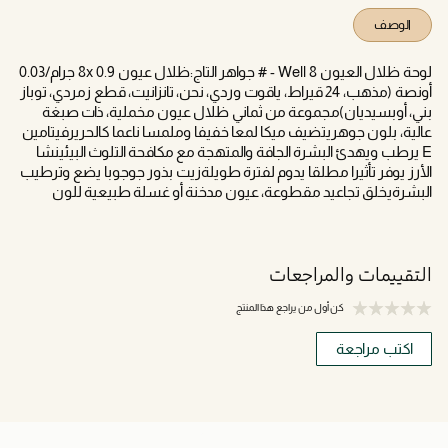
الوصف
لوحة ظلال العيون 8 Well - # جواهر التاج:ظلال عيون 8x 0.9 جرام/0.03
أونصة (مذهب، 24 قيراط، ياقوت وردي، نحن، تانزانيت، قطع زمردي، توباز
بني، أوبسيديان)مجموعة من ثماني ظلال عيون مخملية، ذات صبغة
عالية، بلون جوهريتضيف ميكا لمعا خفيفا وملمسا ناعما كالحريرفيتامين
E يرطب ويهدئ البشرة الجافة والمتهجة مع مكافحة التلوث البيئينشا
الأرز يوفر تأثيرا مطلقا يدوم لفترة طويلةزيت بذور جوجوبا يضع وترطيب
البشرةيخلق تجاعيد مقطوعة، عيون مدخنة أو غسلة طبيعية للون
التقييمات والمراجعات
كن أول من يراجع هذا المنتج
اكتب مراجعة