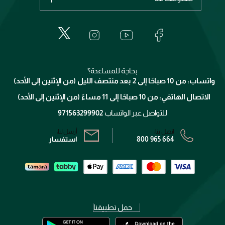
عطور
الطلبات
إيف سان لوران
حول وجوه
المكياج
الأسئلة الأكثر شيوعاً
لانكوم
خدمات المعارض
العناية بالبشرة
الدفع
جيفنشي
تواصل معنا
للإستحمام والجسم
شارك مع أصدقائك
ميك اب فور ايفر
منصّة شبكة الشركاء
العناية بالشعر
التوصيل
كلارنس
انضموا لفيسز
بحاجة للمساعدة؟
الإرجاع
واتساب: من 10 صباحًا إلى 2 بعد منتصف الليل (من الإثنين إلى الأحد)
برنامج الولاء ميوز
تتبع طلبك
الاتصال الهاتفي: من 10 صباحًا إلى 11 مساءً (من الإثنين إلى الأحد)
الشروط و الأحكام
محدد المتاجر
سياسة الخصوصية
للتواصل عبر الواتساب
971563299902
اتصل بنا:
أرسل لنا:
800 965 664
استفسار
حمل تطبيقنا