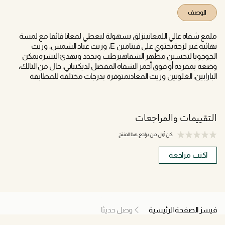
الوصف
ملمع شفاه عالي اللمعانينزلق بسهولة ليعطي لمعانا فائقا مع لمسة
نهائية غير لزجةيحتوي على فيتامين E، وزيت عباد الشمس، وزيت
الجوجوبا لتحسين مظهر الشفاهيرطب ويجدد ويهدئ البشرةيمكن
وضعه بمفرده أو فوق أحمر الشفاه المفضل لديكنباتي، خال من التالك،
البارابين، الغلوتين وزيت المعادنمتوفرة بدرجات مختلفة للمطابقة
التقييمات والمراجعات
كن أول من يراجع هذا المنتج
اكتب مراجعة
فيسز الصفحة الرئيسية
وصل حديثا