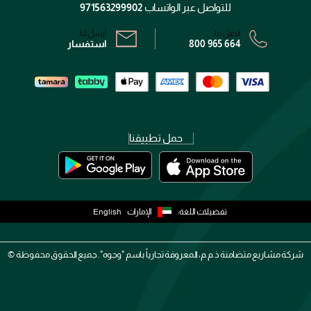
سياسة الخصوصية
للتواصل عبر الواتساب
971563299902
اتصل بنا:
أرسل لنا:
800 965 664
استفسار
حمل تطبيقنا
تفضيلات اللغة:
الإمارات
English
شركة مشاريع متضامنة ذ.م.م، المعروفة تجارياً باسم "وجوه". جميع الحقوق محفوظة ©