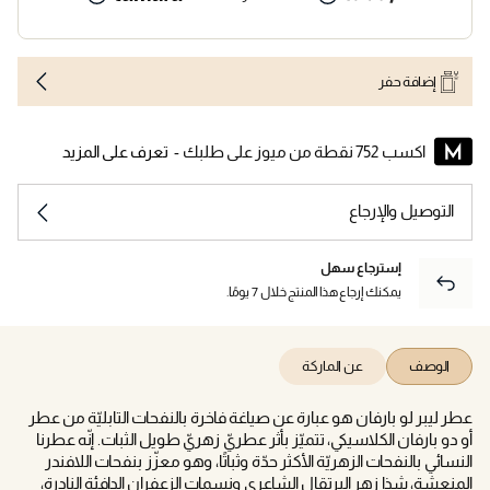
إضافة حفر
اكسب 752 نقطة من ميوز على طلبك -
تعرف على المزيد
التوصيل والإرجاع
إسترجاع سهل
يمكنك إرجاع هذا المنتج خلال 7 يومًا.
الوصف
عن الماركة
عطر ليبر لو بارفان هو عبارة عن صياغة فاخرة بالنفحات التابليّة من عطر
أو دو بارفان الكلاسيكي، تتميّز بأثر عطريّ زهريّ طويل الثبات. إنّه عطرنا
النسائي بالنفحات الزهريّة الأكثر حدّة وثباتًا، وهو معزّز بنفحات اللافندر
المنعشة، شذا زهر البرتقال الشاعري ونسمات الزعفران الدافئة النادرة،