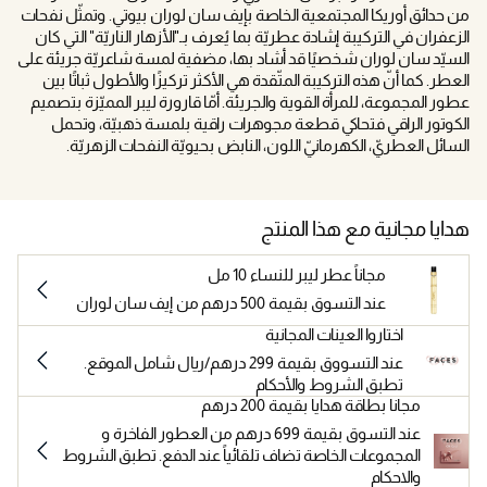
من حدائق أوريكا المجتمعية الخاصة بإيف سان لوران بيوتي. وتمثّل نفحات
الزعفران في التركيبة إشادة عطريّة بما يُعرف بـ"الأزهار الناريّة" التي كان
السيّد سان لوران شخصيًا قد أشاد بها، مضفية لمسة شاعريّة جريئة على
العطر. كما أنّ هذه التركيبة المتّقدة هي الأكثر تركيزًا والأطول ثباتًا بين
عطور المجموعة، للمرأة القوية والجريئة. أمّا قارورة ليبر المميّزة بتصميم
الكوتور الراقي فتحاكي قطعة مجوهرات راقية بلمسة ذهبيّة، وتحمل
السائل العطريّ، الكهرمانيّ اللون، النابض بحيويّة النفحات الزهريّة.
هدايا مجانية مع هذا المنتج
مجاناً عطر ليبر للنساء 10 مل
عند التسوق بقيمة 500 درهم من إيف سان لوران
اختاروا العينات المجانية
عند التسووق بقيمة 299 درهم/ريال شامل الموقع.
تطبق الشروط والأحكام
مجانا بطاقة هدايا بقيمة 200 درهم
عند التسوق بقيمة 699 درهم من العطور الفاخرة و
المجموعات الخاصة تضاف تلقائياً عند الدفع. تطبق الشروط
والاحكام