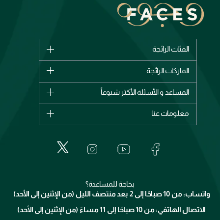
الفئات الرائجة
الماركات
الماركات الرائجة
وصل حديثاً
شانيل
المساعد و الأسئلة الأكثر شيوعاً
الأكثر مبيعاً
ديور
اشترِ بطاقة هدية
حسابك
معلومات عنا
بربري
عطور
الطلبات
إيف سان لوران
حول وجوه
المكياج
الأسئلة الأكثر شيوعاً
لانكوم
خدمات المعارض
العناية بالبشرة
الدفع
جيفنشي
تواصل معنا
للإستحمام والجسم
شارك مع أصدقائك
ميك اب فور ايفر
منصّة شبكة الشركاء
العناية بالشعر
التوصيل
كلارنس
انضموا لفيسز
بحاجة للمساعدة؟
الإرجاع
واتساب: من 10 صباحًا إلى 2 بعد منتصف الليل (من الإثنين إلى الأحد)
برنامج الولاء ميوز
تتبع طلبك
الاتصال الهاتفي: من 10 صباحًا إلى 11 مساءً (من الإثنين إلى الأحد)
الشروط و الأحكام
محدد المتاجر