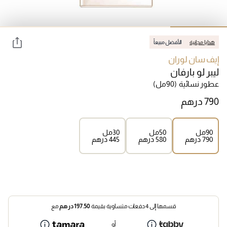
هدايا مجانية
الأفضل مبيعاً
إيف سان لوران
ليبر لو بارفان
عطور نسائية
(90مل)
90مل
50مل
30مل
⁦790⁩ درهم
⁦580⁩ درهم
⁦445⁩ درهم
قسمها إلى 4 دفعات متساوية بقيمة
197.50
درهم
مع
أو