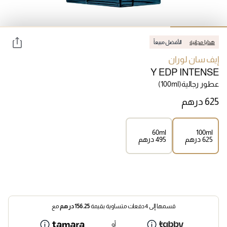
هدايا مجانية
الأفضل مبيعاً
إيف سان لوران
Y EDP INTENSE
عطور رجالية
(100ml)
60ml
100ml
⁦625⁩ درهم
⁦495⁩ درهم
قسمها إلى 4 دفعات متساوية بقيمة
156.25
درهم
مع
أو