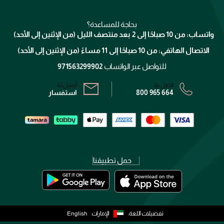
للإستحمام والجسم
شارك مع أصدقائك
ميك اب فور ايفر
منصّة شبكة الشركاء
العناية بالشعر
التوصيل
كلارنس
انضموا لفيسز
بحاجة للمساعدة؟
الإرجاع
واتساب: من 10 صباحًا إلى 2 بعد منتصف الليل (من الإثنين إلى الأحد)
برنامج الولاء ميوز
تتبع طلبك
الاتصال الهاتفي: من 10 صباحًا إلى 11 مساءً (من الإثنين إلى الأحد)
الشروط و الأحكام
محدد المتاجر
سياسة الخصوصية
للتواصل عبر الواتساب
971563299902
اتصل بنا:
أرسل لنا:
800 965 664
استفسار
حمل تطبيقنا
تفضيلات اللغة:
الإمارات
English