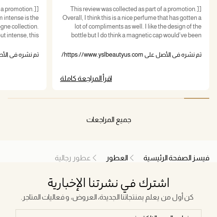
f a promotion.]
[This review was collected as part of a promotion.]
 intense is the
Overall, I think this is a nice perfume that has gotten a
gne collection.
lot of compliments as well. I like the design of the
t intense, this
bottle but I do think a magnetic cap would’ve been
 in the room in
better. The first note I noticed, when applying the
pray and lasts a
perfume was Juniperberry, but it dries down to a more
تم نشره في الأصل على https://www.yslbeautyus.com/
تم نشره في الأصل على beautyus.com
ery easy to use.
earthy scent. It has a nice balance between sweet and
he only negative
earthiness. On my clothes as lasted about three hours
اقرأ المراجعة كاملة
y fresh
and then got very faint, but still noticeable, I think for
setup for a date
this perfume, I did have better expectations in terms
imple dinner and
of performance though and expected it to last a lot
should last him
longer.
finitely for a bit.
جميع المراجعات
فيسز الصفحة الرئيسية
العطور
عطور رجالية
اشترك في نشرتنا الإخبارية
كن أول من يعلم بمنتجاتنا الجديدة، العروض، و فعاليات المتاجر.