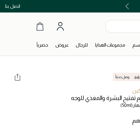
اتصل بنا
اشتري الآن و ادفع لاحقاً مع تابي و تمارا!
جسم
مجموعات الهدايا
للرجال
عروض
حصرياً
انية
وصل حديثاً
ين
يم تفتيح البشرة والمغذي للوجه
نهار
(50ml)