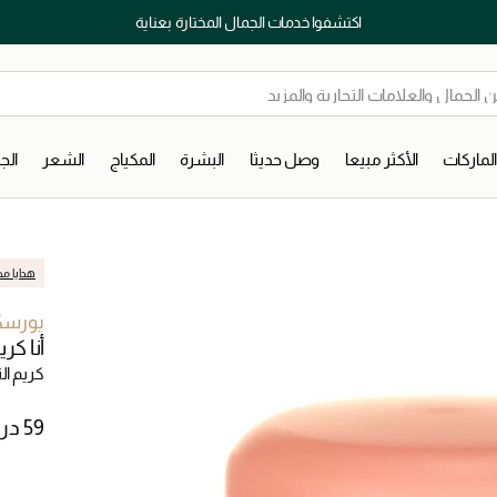
اكتشفوا خدمات الجمال المختارة بعناية
لماركات
الأكثر مبيعا
وصل حديثا
البشرة
المكياج
الشعر
ال
هدايا مج
يورسك
أنا كر
كريم ال