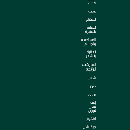
هدية
عطور
المكياج
العناية
بالبشرة
للإستحمام
والجسم
العناية
بالشعر
الماركات
الرائجة
شانيل
ديور
بربري
إيف
سان
لوران
لانكوم
جيفنشي