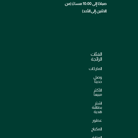
صباحًا إلى 10:00 مساءً (من
الاثنين إلى الأحد)
الفئات
الرائجة
الماركات
وصل
حديثاً
الأكثر
مبيعاً
اشترِ
بطاقة
هدية
عطور
المكياج
العناية