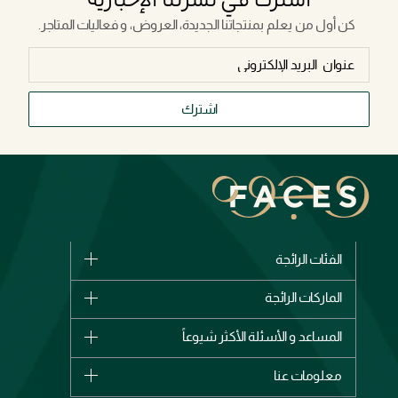
كن أول من يعلم بمنتجاتنا الجديدة، العروض، و فعاليات المتاجر.
اشترك
الفئات الرائجة
الماركات
الماركات الرائجة
وصل حديثاً
شانيل
المساعد و الأسئلة الأكثر شيوعاً
الأكثر مبيعاً
ديور
اشترِ بطاقة هدية
حسابك
معلومات عنا
بربري
عطور
الطلبات