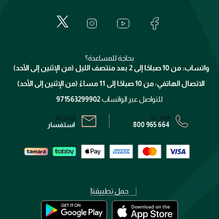
إيف سان لوران
حول وجوه
المكياج
الأسئلة الأكثر شيوعاً
لانكوم
خدمات المعارض
العناية بالبشرة
الدفع
جيفنشي
تواصل معنا
للإستحمام والجسم
شارك مع أصدقائك
ميك اب فور ايفر
منصّة شبكة الشركاء
العناية بالشعر
التوصيل
كلارنس
انضموا لفيسز
بحاجة للمساعدة؟
الإرجاع
واتساب: من 10 صباحًا إلى 2 بعد منتصف الليل (من الإثنين إلى الأحد)
برنامج الولاء ميوز
تتبع طلبك
الاتصال الهاتفي: من 10 صباحًا إلى 11 مساءً (من الإثنين إلى الأحد)
الشروط و الأحكام
محدد المتاجر
سياسة الخصوصية
للتواصل عبر الواتساب
971563299902
اتصل بنا:
أرسل لنا:
800 965 664
استفسار
حمل تطبيقنا