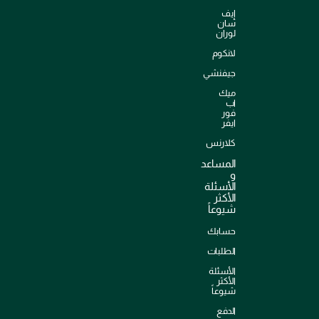
إيف
سان
لوران
لانكوم
جيفنشي
ميك
اب
فور
ايفر
كلارنس
المساعد
و
الأسئلة
الأكثر
شيوعاً
حسابك
الطلبات
الأسئلة
الأكثر
شيوعاً
الدفع