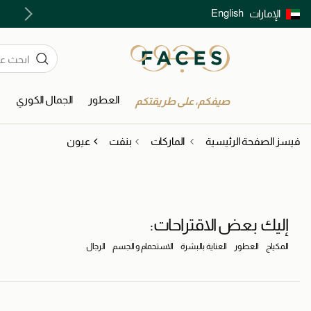
English
الإمارات
توصيل سريع على جميع الطلبات ما فوق 299 درهم
العطور
الجمال الكوري
ا
صيفكم، على طريقتكم
فيسز الصفحة الرئيسية
الماركات
بنفت
عيون
إليك بعض الاقتراحات:
المكياج
العطور
العناية بالبشرة
الاستحمام و الجسم
الرجال