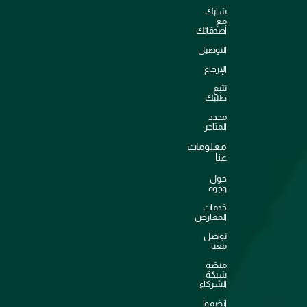
شارك
مع
أصدقائك
التوصيل
الإرجاع
تتبع
طلبك
محدد
المتاجر
معلومات
عنا
حول
وجوه
خدمات
المعارض
تواصل
معنا
منصّة
شبكة
الشركاء
انضموا