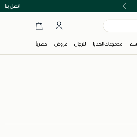
اتصل بنا
اشتري الآن و ادفع لاحقاً مع تابي و تمارا!
جسم
مجموعات الهدايا
للرجال
عروض
حصرياً