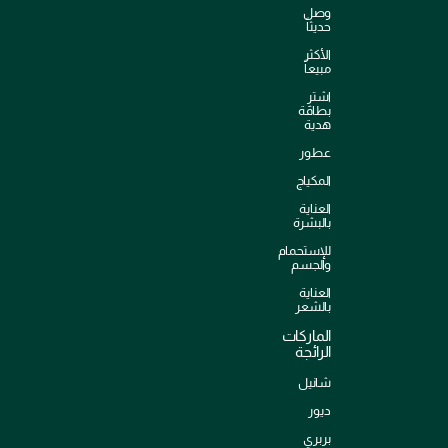
وصل
حديثاً
الأكثر
مبيعاً
اشترِ
بطاقة
هدية
عطور
المكياج
العناية
بالبشرة
للإستحمام
والجسم
العناية
بالشعر
الماركات
الرائجة
شانيل
ديور
بربري