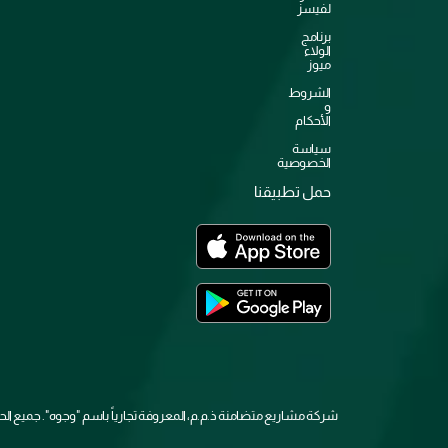
لفيسز
برنامج
الولاء
ميوز
الشروط
و
الأحكام
سياسة
الخصوصية
حمل تطبيقنا
شركة مشاريع متضامنة ذ.م.م، المعروفة تجارياً باسم "وجوه". جميع 