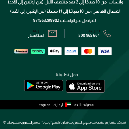
واتساب: من 10 صباحًا إلى 2 بعد منتصف الليل (من الإثنين إلى الأحد)
برنامج الولاء ميوز
تتبع طلبك
الاتصال الهاتفي: من 10 صباحًا إلى 11 مساءً (من الإثنين إلى الأحد)
الشروط و الأحكام
محدد المتاجر
سياسة الخصوصية
للتواصل عبر الواتساب
971563299902
اتصل بنا:
أرسل لنا:
800 965 664
استفسار
حمل تطبيقنا
تفضيلات اللغة:
الإمارات
English
شركة مشاريع متضامنة ذ.م.م، المعروفة تجارياً باسم "وجوه". جميع الحقوق محفوظة ©