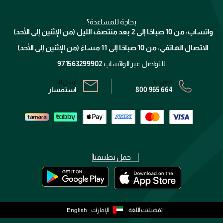
ميك اب فور ايفر
منصّة شبكة الشركاء
العناية بالشعر
التوصيل
كلارنس
انضموا لفيسز
بحاجة للمساعدة؟
الإرجاع
واتساب: من 10 صباحًا إلى 2 بعد منتصف الليل (من الإثنين إلى الأحد)
برنامج الولاء ميوز
تتبع طلبك
الاتصال الهاتفي: من 10 صباحًا إلى 11 مساءً (من الإثنين إلى الأحد)
الشروط و الأحكام
محدد المتاجر
سياسة الخصوصية
للتواصل عبر الواتساب
971563299902
اتصل بنا:
أرسل لنا:
800 965 664
استفسار
حمل تطبيقنا
تفضيلات اللغة:
الإمارات
English