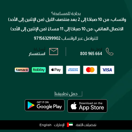
شارك مع أصدقائك
ميك اب فور ايفر
منصّة شبكة الشركاء
العناية بالشعر
التوصيل
كلارنس
انضموا لفيسز
بحاجة للمساعدة؟
الإرجاع
واتساب: من 10 صباحًا إلى 2 بعد منتصف الليل (من الإثنين إلى الأحد)
برنامج الولاء ميوز
تتبع طلبك
الاتصال الهاتفي: من 10 صباحًا إلى 11 مساءً (من الإثنين إلى الأحد)
الشروط و الأحكام
محدد المتاجر
سياسة الخصوصية
للتواصل عبر الواتساب
971563299902
اتصل بنا:
أرسل لنا:
800 965 664
استفسار
حمل تطبيقنا
تفضيلات اللغة:
الإمارات
English