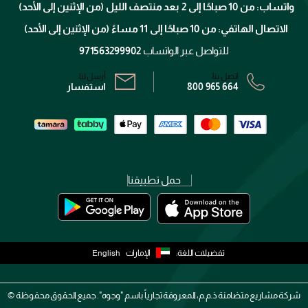
الإرجاع
واتساب: من 10 صباحًا إلى 2 بعد منتصف الليل (من الإثنين إلى الأحد)
برنامج الولاء ميوز
تتبع طلبك
الاتصال الهاتفي: من 10 صباحًا إلى 11 مساءً (من الإثنين إلى الأحد)
الشروط و الأحكام
محدد المتاجر
سياسة الخصوصية
للتواصل عبر الواتساب
971563299902
اتصل بنا:
أرسل لنا:
800 965 664
استفسار
حمل تطبيقنا
تفضيلات اللغة:
الإمارات
English
شركة مشاريع متضامنة ذ.م.م، المعروفة تجارياً باسم "وجوه". جميع الحقوق محفوظة ©