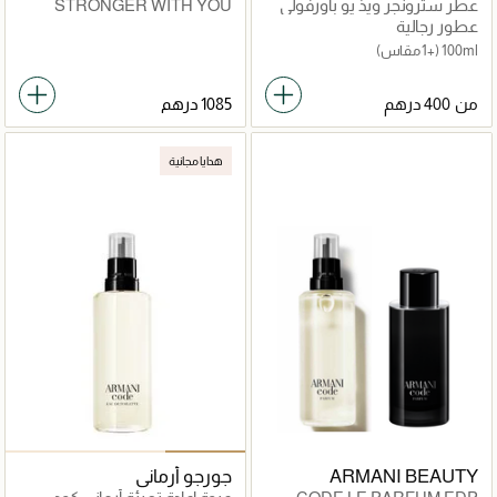
عطر سترونجر ويذ يو باورفولي
STRONGER WITH YOU
INTENSLY EDP 100ML x
عطور رجالية
CODE LE PARFUM 75 ML
100ml
(+1 مقاس)
من
1085 درهم
هدايا مجانية
ARMANI BEAUTY
جورجو أرماني