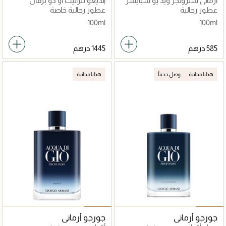
أرماني سترونجر ويذ يو سبايسز
إنديغو تنزانيت أو دو برفان
100مل
عطور رجالية
عطور رجالية خاصة
100ml
100ml
هدايا مجانية
وصل حديثاً
هدايا مجانية
جورجو أرماني
جورجو أرماني