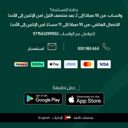
ميك اب فور ايفر
منصّة شبكة الشركاء
العناية بالشعر
التوصيل
كلارنس
انضموا لفيسز
بحاجة للمساعدة؟
الإرجاع
واتساب: من 10 صباحًا إلى 2 بعد منتصف الليل (من الإثنين إلى الأحد)
برنامج الولاء ميوز
تتبع طلبك
الاتصال الهاتفي: من 10 صباحًا إلى 11 مساءً (من الإثنين إلى الأحد)
الشروط و الأحكام
محدد المتاجر
سياسة الخصوصية
للتواصل عبر الواتساب
971563299902
اتصل بنا:
أرسل لنا:
800 965 664
استفسار
حمل تطبيقنا
تفضيلات اللغة:
الإمارات
English