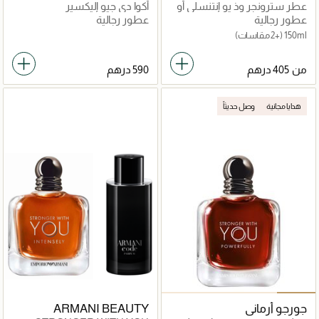
عطر سترونجر وذ يو إنتنسلي أو
أكوا دي جيو إليكسير
دو برفان
عطور رجالية
عطور رجالية
150ml
(+2 مقاسات)
من
هدايا مجانية
وصل حديثاً
جورجو أرماني
ARMANI BEAUTY