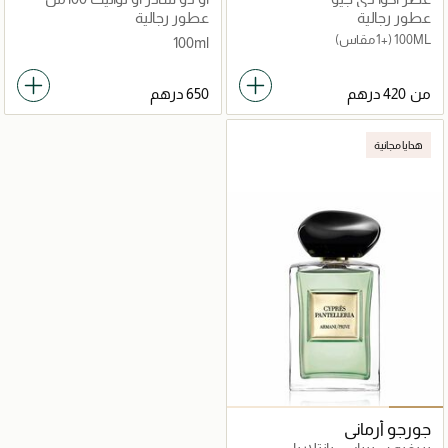
عطور رجالية
عطور رجالية
100ML
(+1 مقاس)
100ml
من
هدايا مجانية
جورجو أرماني