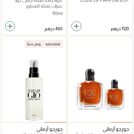
CODE LE PARFUM EDP
عبوة إعادة تعبئة أرماني كود
V150ML REFILL x CODE LE
عبوات تعبئة للعطور
PARFUM 75 ML
150ml
1120 درهم
هدايا مجانية
وصل حديثاً
جورجو أرماني
جورجو أرماني