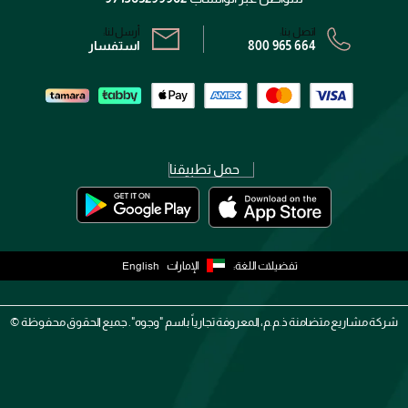
اتصل بنا:
أرسل لنا:
800 965 664
استفسار
حمل تطبيقنا
تفضيلات اللغة:
الإمارات
English
شركة مشاريع متضامنة ذ.م.م، المعروفة تجارياً باسم "وجوه". جميع الحقوق محفوظة ©