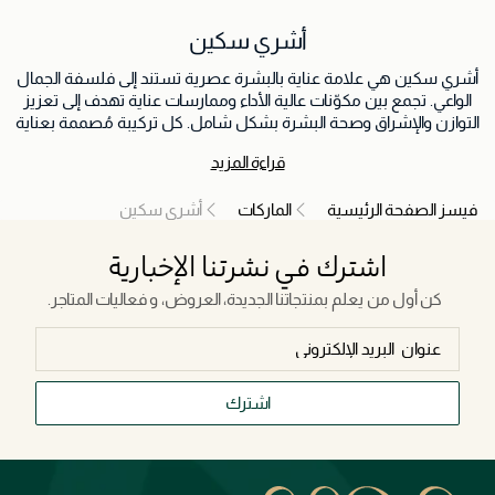
أشري سكين
أشري سكين هي علامة عناية بالبشرة عصرية تستند إلى فلسفة الجمال
الواعي. تجمع بين مكوّنات عالية الأداء وممارسات عناية تهدف إلى تعزيز
التوازن والإشراق وصحة البشرة بشكل شامل. كل تركيبة مُصممة بعناية
لتكون لطيفة وفعّالة في آن واحد، مقدّمة تجربة فاخرة تغذي البشرة
قراءة المزيد
والحواس. تم تطوير وصياغة منتجات أشري سكين في كوريا إحدى الدول
الرائدة عالميًا في ابتكارات العناية بالبشرة لتجمع بين التكنولوجيا الكورية
فيسز الصفحة الرئيسية
الماركات
أشري سكين
المتقدمة وصيغ مدروسة تُركّز على النتائج الفعلية.
اشترك في نشرتنا الإخبارية
كن أول من يعلم بمنتجاتنا الجديدة، العروض، و فعاليات المتاجر.
اشترك