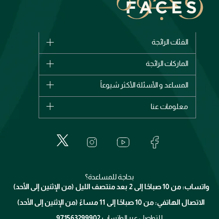
الفئات الرائجة
الماركات
الماركات الرائجة
وصل حديثاً
شانيل
المساعد و الأسئلة الأكثر شيوعاً
الأكثر مبيعاً
ديور
اشترِ بطاقة هدية
حسابك
معلومات عنا
بربري
عطور
الطلبات
إيف سان لوران
حول وجوه
المكياج
الأسئلة الأكثر شيوعاً
لانكوم
خدمات المعارض
العناية بالبشرة
الدفع
جيفنشي
تواصل معنا
للإستحمام والجسم
شارك مع أصدقائك
ميك اب فور ايفر
منصّة شبكة الشركاء
العناية بالشعر
التوصيل
كلارنس
انضموا لفيسز
بحاجة للمساعدة؟
الإرجاع
واتساب: من 10 صباحًا إلى 2 بعد منتصف الليل (من الإثنين إلى الأحد)
برنامج الولاء ميوز
تتبع طلبك
الاتصال الهاتفي: من 10 صباحًا إلى 11 مساءً (من الإثنين إلى الأحد)
الشروط و الأحكام
محدد المتاجر
سياسة الخصوصية
للتواصل عبر الواتساب
971563299902