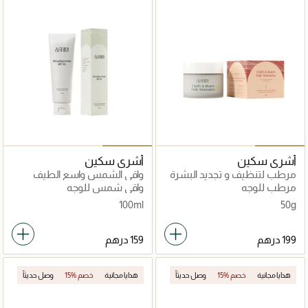
أشري سكين
أشري سكين
مرطب لتنظيف و تجديد البشرة
واقي الشمس واسع الطيف
عامل حماية SPF50+
مرطب للوجه
واقي شمس للوجه
100ml
50g
هدايا مجانية
15% خصم
وصل حديثاً
هدايا مجانية
15% خصم
وصل حديثاً