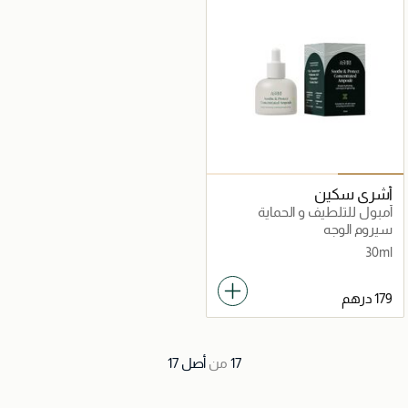
أشري سكين
أمبول للتلطيف و الحماية
سيروم الوجه
30ml
17
من
أصل
17