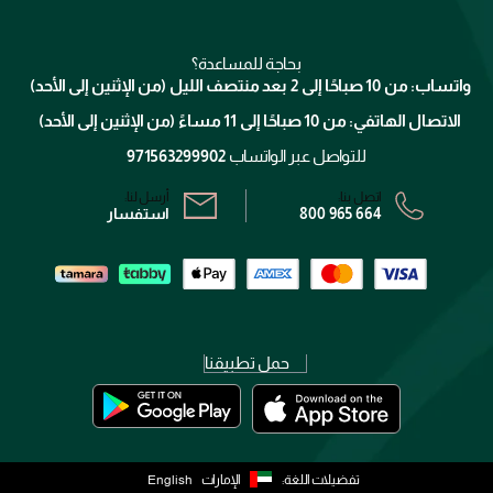
تواصل معنا
للإستحمام والجسم
شارك مع أصدقائك
ميك اب فور ايفر
منصّة شبكة الشركاء
العناية بالشعر
التوصيل
كلارنس
انضموا لفيسز
بحاجة للمساعدة؟
الإرجاع
واتساب: من 10 صباحًا إلى 2 بعد منتصف الليل (من الإثنين إلى الأحد)
برنامج الولاء ميوز
تتبع طلبك
الاتصال الهاتفي: من 10 صباحًا إلى 11 مساءً (من الإثنين إلى الأحد)
الشروط و الأحكام
محدد المتاجر
سياسة الخصوصية
للتواصل عبر الواتساب
971563299902
اتصل بنا:
أرسل لنا:
800 965 664
استفسار
حمل تطبيقنا
تفضيلات اللغة:
الإمارات
English