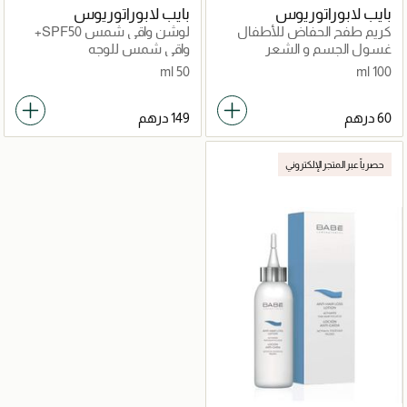
بايب لابوراتوريوس
بايب لابوراتوريوس
كريم طفح الحفاض للأطفال
لوشن واقي شمس SPF50+
خالٍ من الزيوت
غسول الجسم و الشعر
واقي شمس للوجه
50 ml
100 ml
حصرياً عبر المتجر الإلكتروني