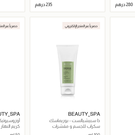
اصيل
جاري تحميل التفاصيل
حصرياً عبر المتجر الإلكتروني
حصرياً عبر المت
UTY_SPA
BEAUTY_SPA
ذا سبيشيالست - بوريماسك
أوزوسيوتيك
سكراب للجسم و مقشرات
كريم النهار
50 ml
100 ml