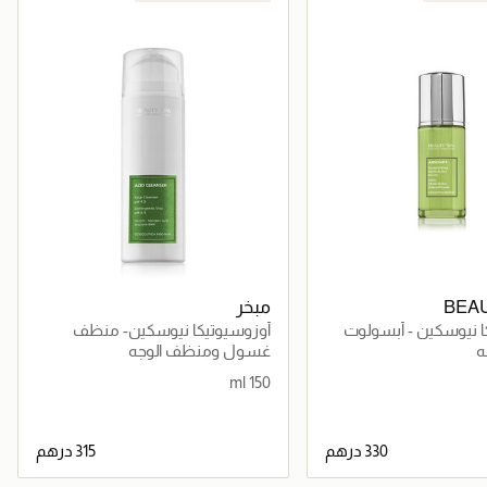
BEA
مبخر
ا نيوسكين - أبسولوت
أوزوسيوتيكا نيوسكين- منظف
حمضي
ه
غسول ومنظف الوجه
150 ml