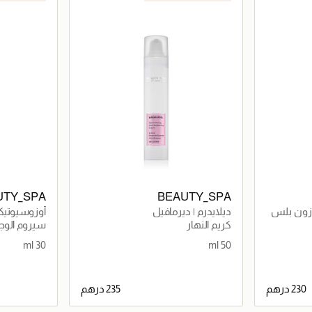
UTY_SPA
BEAUTY_SPA
وزون بلس
ديلايدرم | ديرمافيل
أوزوسيوتيك
كريم النهار
سيروم الوج
30 ml
50 ml