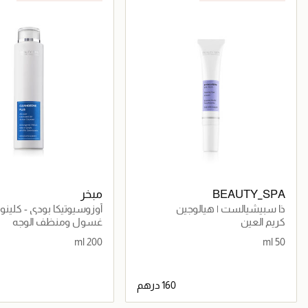
BEAUTY_SPA
مبخر
ذا سبيشيالست | هيالوجين
أوزوسيوتيكا بودي - كلين
كريم العين
غسول ومنظف الوجه
200 ml
50 ml