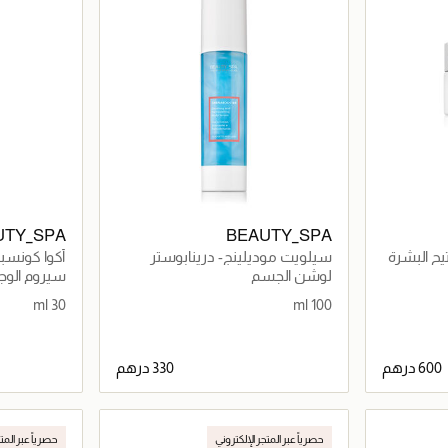
UTY_SPA
BEAUTY_SPA
تفتيح البشرة
سيلويت موديلينج- درينابوستر
أكوا كونسب
الشمس
لوشن الجسم
سيروم الوج
30 ml
100 ml
اصيل
جاري تحميل التفاصيل
حصرياً عبر المتجر الإلكتروني
حصرياً عبر المت