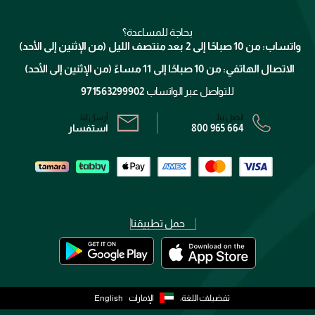
شارك مع أصدقائك
ميك اب فور ايفر
منصّة شبكة الشركاء
العناية بالشعر
التوصيل
كلارنس
انضموا لفيسز
بحاجة للمساعدة؟
الإرجاع
واتساب: من 10 صباحًا إلى 2 بعد منتصف الليل (من الإثنين إلى الأحد)
برنامج الولاء ميوز
تتبع طلبك
الاتصال الهاتفي: من 10 صباحًا إلى 11 مساءً (من الإثنين إلى الأحد)
الشروط و الأحكام
محدد المتاجر
سياسة الخصوصية
للتواصل عبر الواتساب
971563299902
اتصل بنا:
أرسل لنا:
800 965 664
استفسار
حمل تطبيقنا
تفضيلات اللغة:
الإمارات
English