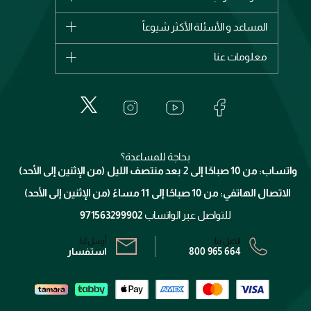
وصل حديثاً
شانيل
المساعد و الأسئلة الأكثر شيوعاً
الأكثر مبيعاً
ديور
اشترِ بطاقة هدية
حسابك
معلومات عنا
بربري
عطور
الطلبات
إيف سان لوران
حول وجوه
المكياج
الأسئلة الأكثر شيوعاً
لانكوم
خدمات المعارض
العناية بالبشرة
الدفع
جيفنشي
تواصل معنا
للإستحمام والجسم
شارك مع أصدقائك
ميك اب فور ايفر
منصّة شبكة الشركاء
العناية بالشعر
التوصيل
كلارنس
انضموا لفيسز
بحاجة للمساعدة؟
الإرجاع
واتساب: من 10 صباحًا إلى 2 بعد منتصف الليل (من الإثنين إلى الأحد)
برنامج الولاء ميوز
تتبع طلبك
الاتصال الهاتفي: من 10 صباحًا إلى 11 مساءً (من الإثنين إلى الأحد)
الشروط و الأحكام
محدد المتاجر
سياسة الخصوصية
للتواصل عبر الواتساب
971563299902
اتصل بنا:
أرسل لنا:
800 965 664
استفسار