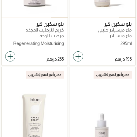
بلو سكين كير
بلو سكين كير
ماء ميسيلار حليبي
كريم الترطيب المجدّد
ماء ميسيلار
مرطب للوجه
Regenerating Moisturising
295ml
Cream 50ml
حصرياً عبر المتجر الإلكتروني
حصرياً عبر المتجر الإلكتروني