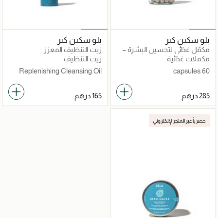
بلو سكين كير
بلو سكين كير
مكمّل غذائي لتحسين البشرة –
زيت التنظيف المعزز
60 كبسولة
مكملات غذائية
زيت التنظيف
Replenishing Cleansing Oil
60 capsules
500ml
حصرياً عبر المتجر الإلكتروني