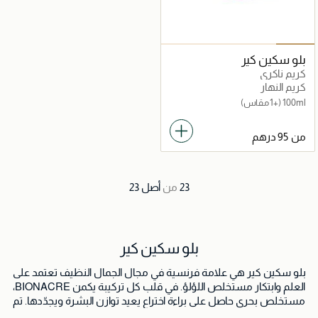
بلو سكين كير
كريم ناكري
كريم النهار
100ml
(+1 مقاس)
من
23
من
أصل
23
بلو سكين كير
بلو سكين كير هي علامة فرنسية في مجال الجمال النظيف تعتمد على
العلم وابتكار مستخلص اللؤلؤ. في قلب كل تركيبة يكمن BIONACRE،
مستخلص بحري حاصل على براءة اختراع يعيد توازن البشرة ويجدّدها. تم
تطوير منتجاتنا في فرنسا بخبرة جلدية متخصصة، لتجمع بين الأداء