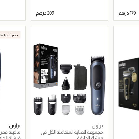
اصيل
جاري تحميل التفاصيل
حصرياً عبر المت
براون
براون
مجموعة العناية المتكاملة الكل في
ماكينة قص ا
واحد 11-في-1 – AIO7540
الخامس
فرشاة الحلاقة
فرشاة الحلا