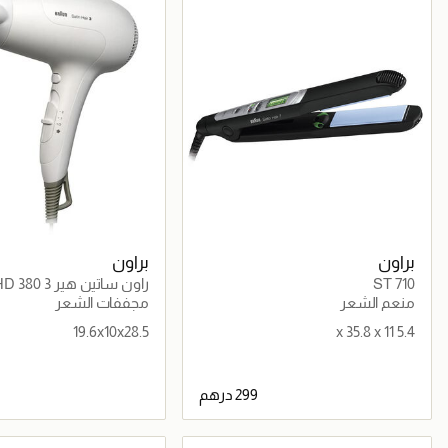
براون
براون
ST 710
شعر مع وظيفة ايونيك
منعم الشعر
مجففات الشعر
19.6x10x28.5
5.4 x 35.8 x 11
جاري تحميل التفاصيل
جاري تحميل التف