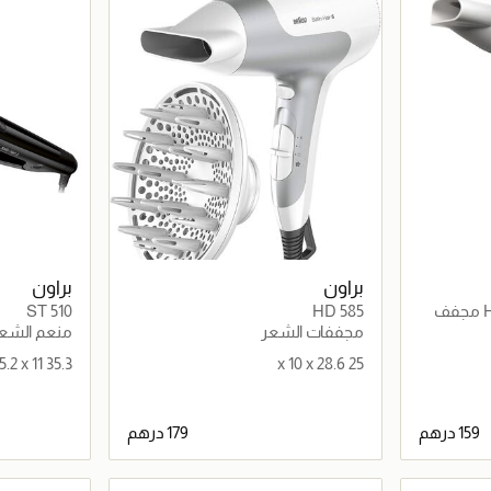
براون
براون
راون ساتين هير 3 HD 380 مجفف
HD 585
ST 510
مجففات الشعر
منعم الشع
35.3 x 5.2 x 11
25 x 10 x 28.6
اصيل
جاري تحميل التفاصيل