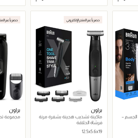
اصيل
جاري تحميل التفاصيل
حصرياً عبر المتجر الإلكتروني
حصرياً عبر المت
براون
براون
يب الجسم –
ماكينة تشذيب هجينة بشفرة مرنة
رباعية الأبعاد
في 1
فرشاة الحلاقة
12.5x5.6x19