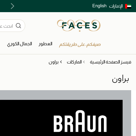
English
الإمارات
توصيل سريع على جميع الطلبات ما فوق 299 درهم
العطور
الجمال الكوري
ا
صيفكم، على طريقتكم
فيسز الصفحة الرئيسية
الماركات
براون
براون