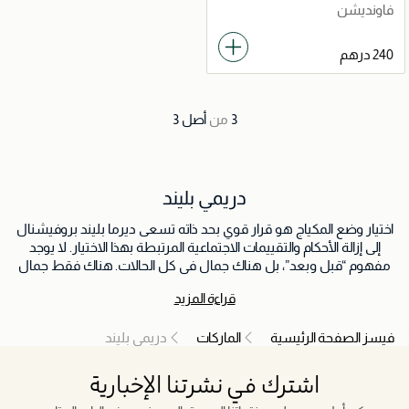
ليكون مثالياً
فاونديشن
3
من
أصل
3
دريمي بليند
اختيار وضع المكياج هو قرار قوي بحد ذاته تسعى ديرما بليند بروفيشنال
إلى إزالة الأحكام والتقييمات الاجتماعية المرتبطة بهذا الاختيار. لا يوجد
مفهوم “قبل وبعد”، بل هناك جمال في كل الحالات. هناك فقط جمال
وجمال. أنتِ قوية عندما تختارين وضع المكياج، وأنتِ قوية أيضًا عندما
قراءة المزيد
تختارين عدم وضعه.
فيسز الصفحة الرئيسية
الماركات
دريمي بليند
اشترك في نشرتنا الإخبارية