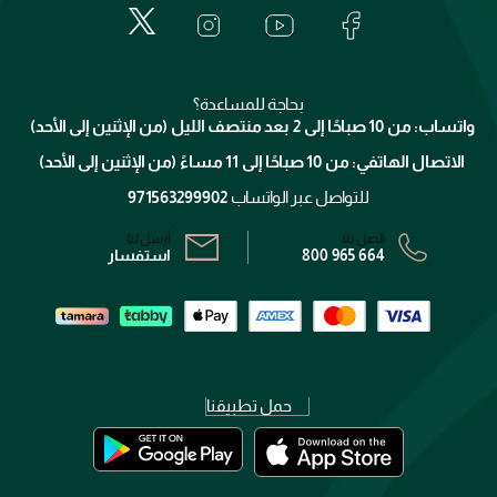
لانكوم
خدمات المعارض
العناية بالبشرة
الدفع
جيفنشي
تواصل معنا
للإستحمام والجسم
شارك مع أصدقائك
ميك اب فور ايفر
منصّة شبكة الشركاء
العناية بالشعر
التوصيل
كلارنس
انضموا لفيسز
بحاجة للمساعدة؟
الإرجاع
واتساب: من 10 صباحًا إلى 2 بعد منتصف الليل (من الإثنين إلى الأحد)
برنامج الولاء ميوز
تتبع طلبك
الاتصال الهاتفي: من 10 صباحًا إلى 11 مساءً (من الإثنين إلى الأحد)
الشروط و الأحكام
محدد المتاجر
سياسة الخصوصية
للتواصل عبر الواتساب
971563299902
اتصل بنا:
أرسل لنا:
800 965 664
استفسار
حمل تطبيقنا