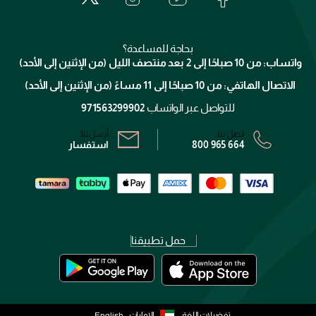
جيفنشي
تواصل معنا
للإستحمام والجسم
شارك مع أصدقائك
ميك اب فور ايفر
منصّة شبكة الشركاء
العناية بالشعر
التوصيل
كلارنس
انضموا لفيسز
بحاجة للمساعدة؟
الإرجاع
واتساب: من 10 صباحًا إلى 2 بعد منتصف الليل (من الإثنين إلى الأحد)
برنامج الولاء ميوز
تتبع طلبك
الاتصال الهاتفي: من 10 صباحًا إلى 11 مساءً (من الإثنين إلى الأحد)
الشروط و الأحكام
محدد المتاجر
سياسة الخصوصية
للتواصل عبر الواتساب
971563299902
اتصل بنا:
أرسل لنا:
800 965 664
استفسار
حمل تطبيقنا
تفضيلات اللغة:
الإمارات
English