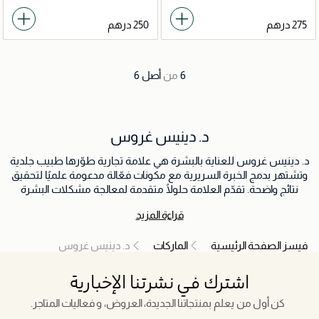
6
من
أصل
6
د. دينيس غروس
د. دينيس غروس للعناية بالبشرة هي علامة تجارية طوّرها طبيب جلدية
وتشتهر بدمج الخبرة السريرية مع مكونات فعّالة مدعومة علميًا لتحقيق
نتائج واضحة. تقدّم العلامة حلولًا متقدمة لمعالجة مشكلات البشرة
الشائعة مثل علامات التقدم في العمر، فقدان النضارة، تفاوت الملمس،
قراءة المزيد
والحساسية، مما يجعلها خيارًا موثوقًا من قبل خبراء البشرة ومحبي
الجمال حول العالم. من منتجات التقشير الكيميائي الحائزة على جوائز إلى
فيسز الصفحة الرئيسية
الماركات
د. دينيس غروس
السيرومات القوية والعلاجات المركزّة ومجموعات مكافحة الشيخوخة،
تركز د. دينيس غروس على تحسين صحة البشرة وتعزيز إشراقتها
الطبيعية. بفضل تركيزها على الابتكار والسلامة والنتائج المثبتة، تواصل
اشترك في نشرتنا الإخبارية
العلامة إعادة تعريف العناية الحديثة بالبشرة عبر منتجات عالية الأداء
تناسب جميع أنواع البشرة.
كن أول من يعلم بمنتجاتنا الجديدة، العروض، و فعاليات المتاجر.