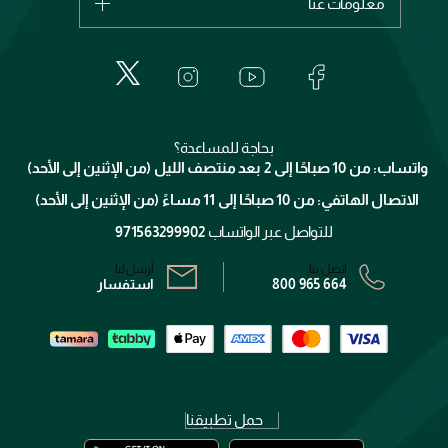
معلومات عنا
بربري
عطور
الطلبات
إيف سان لوران
حول وجوه
المكياج
الأسئلة الأكثر شيوعاً
لانكوم
خدمات المعارض
العناية بالبشرة
الدفع
جيفنشي
تواصل معنا
للإستحمام والجسم
شارك مع أصدقائك
ميك اب فور ايفر
منصّة شبكة الشركاء
العناية بالشعر
التوصيل
كلارنس
انضموا لفيسز
بحاجة للمساعدة؟
الإرجاع
واتساب: من 10 صباحًا إلى 2 بعد منتصف الليل (من الإثنين إلى الأحد)
برنامج الولاء ميوز
تتبع طلبك
الاتصال الهاتفي: من 10 صباحًا إلى 11 مساءً (من الإثنين إلى الأحد)
الشروط و الأحكام
محدد المتاجر
سياسة الخصوصية
للتواصل عبر الواتساب
971563299902
اتصل بنا:
أرسل لنا:
800 965 664
استفسار
حمل تطبيقنا