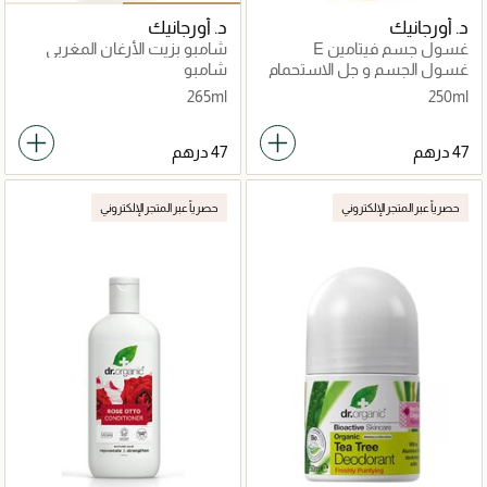
د. أورجانيك
د. أورجانيك
غسول جسم فيتامين E
شامبو بزيت الأرغان المغربي
غسول الجسم و جل الاستحمام
شامبو
265ml
250ml
حصرياً عبر المتجر الإلكتروني
حصرياً عبر المتجر الإلكتروني