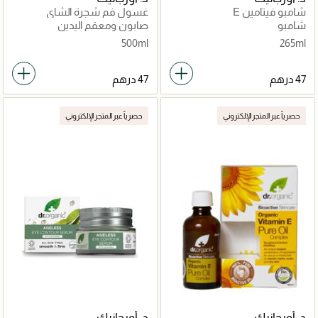
شامبو فيتامين E
غسول فم شجرة الشاي
شامبو
صابون ومعقم اليدين
500ml
265ml
حصرياً عبر المتجر الإلكتروني
حصرياً عبر المتجر الإلكتروني
د. أورجانيك
د. أورجانيك