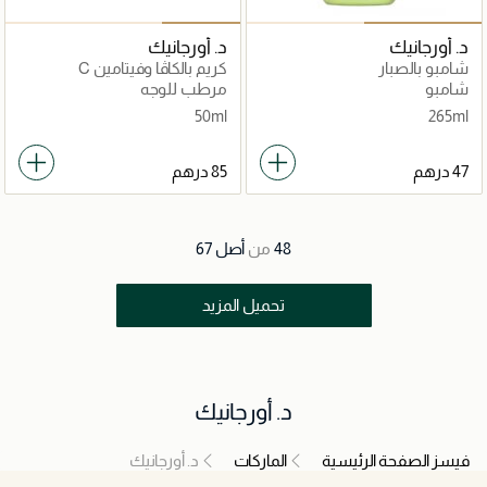
د. أورجانيك
د. أورجانيك
شامبو بالصبار
كريم بالكاڤا وفيتامين C
شامبو
مرطب للوجه
50ml
265ml
48
من
أصل
67
تحميل المزيد
د. أورجانيك
فيسز الصفحة الرئيسية
الماركات
د. أورجانيك