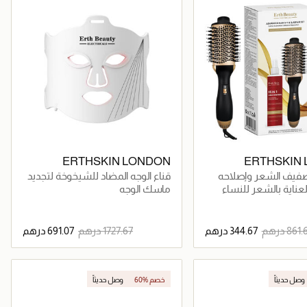
ERTHSKIN LONDON
ERTHSKIN
فيف الشعر وإصلاحه
قناع الوجه المضاد للشيخوخة لتجديد
فرشاة شعر احترافية
البشرة بتقنية الفوتون
ناية بالشعر للنساء
ماسك الوجه
متعددة الاستخدامات + بخاخ شعر 15
جاري تحميل التفاصيل
جاري تحميل التفاصيل
وصل حديثاً
60% خصم
وصل حديثاً
جر الإلكتروني
حصرياً عبر المتجر الإلكتروني