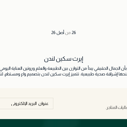
26
من
أصل
26
إيرث سكين لندن
إيرث سكين لندن هي علامة عناية بالبشرة حديثة تؤمن بأن الجمال الحقيقي يبدأ من 
منحها إشراقة صحية طبيعية. تتميز إيرث سكين لندن بتصميم واعٍ ومستدام، لت
يات المتاجر.