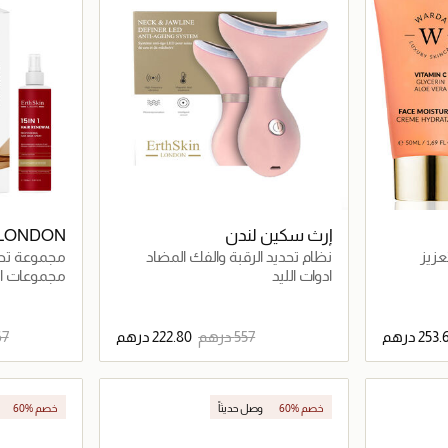
إرث سكين لندن
 LONDON
عزيز
نظام تحديد الرقبة والفك المضاد
مجموعة تص
للشيخوخة بتقنية LED
المتكاملة (
ادوات الليد
مجموعات الع
في 1 - 100 مل)
اصيل
جاري تحميل التفاصيل
60% خصم
وصل حديثاً
60% خصم
حصرياً عبر المتجر الإلكتروني
حصرياً عبر المت