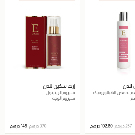
لندن
إرث سكين لندن
 بحمض الهيالورونيك
سيروم الريتينول
م
سيروم الوجه