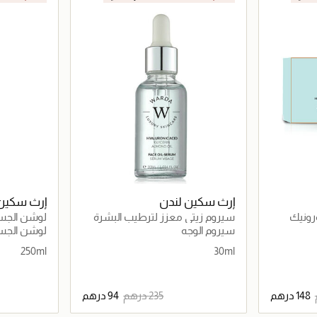
إرث سكين لندن
إرث سكين 
رونيك
سيروم زيتي معزز لترطيب البشرة
لوشن الجسم
بحمض الهيالورونيك
والكولاجين
سيروم الوجه
لوشن الجس
250ml
30ml