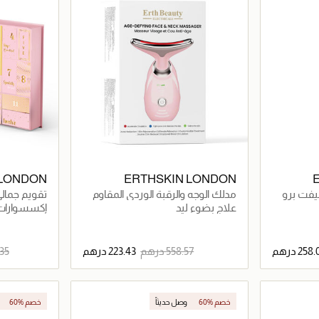
 LONDON
ERTHSKIN LONDON
يفت برو
مدلك الوجه والرقبة الوردي المقاوم
تقويم جمالي
لعلامات التقدم في السن
علاج بضوء ليد
إكسسوارات 
اصيل
جاري تحميل التفاصيل
60% خصم
وصل حديثاً
60% خصم