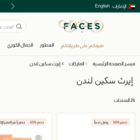
English
الإمارات
توصيل سريع على جميع الطلبات ما فوق 299 درهم
العطور
الجمال الكوري
ا
صيفكم، على طريقتكم
فيسز الصفحة الرئيسية
الماركات
إيرث سكين لندن
إيرث سكين لندن
26 المنتجات
60% خصم
وصل حديثاً
60% خصم
حصرياً عبر المتجر الإ
حصرياً عبر المتجر الإلكتروني