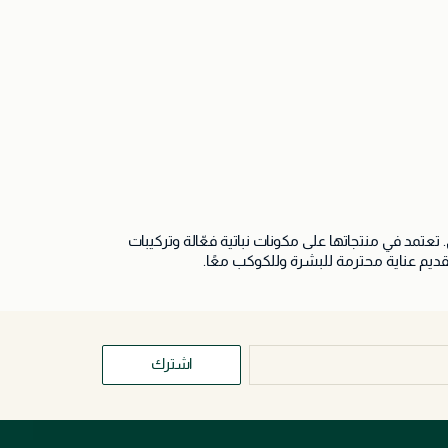
التوازن بين الطبيعة والعلم وروتين العناية اليومي. تعتمد في منتجاتها على مكونات نباتية فعّالة وتركيبات
قديم عناية محترمة للبشرة وللكوكب معًا.
اشترك