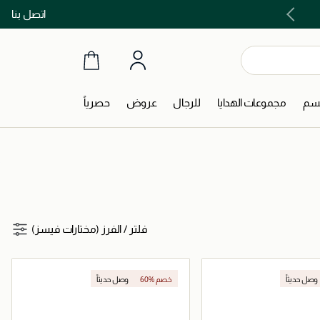
اتصل بنا
اشتري الآن و ادفع لاحقاً مع تابي و تمارا!
جسم
مجموعات الهدايا
للرجال
عروض
حصرياً
فلتر
/
الفرز (مختارات فيسز)
وصل حديثاً
60% خصم
وصل حديثاً
جر الإلكتروني
حصرياً عبر المتجر الإلكتروني