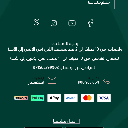
معلومات عنا
بربري
عطور
الطلبات
إيف سان لوران
حول وجوه
المكياج
الأسئلة الأكثر شيوعاً
لانكوم
خدمات المعارض
العناية بالبشرة
الدفع
جيفنشي
تواصل معنا
للإستحمام والجسم
شارك مع أصدقائك
ميك اب فور ايفر
منصّة شبكة الشركاء
العناية بالشعر
التوصيل
كلارنس
انضموا لفيسز
بحاجة للمساعدة؟
الإرجاع
واتساب: من 10 صباحًا إلى 2 بعد منتصف الليل (من الإثنين إلى الأحد)
برنامج الولاء ميوز
تتبع طلبك
الاتصال الهاتفي: من 10 صباحًا إلى 11 مساءً (من الإثنين إلى الأحد)
الشروط و الأحكام
محدد المتاجر
سياسة الخصوصية
للتواصل عبر الواتساب
971563299902
اتصل بنا:
أرسل لنا:
800 965 664
استفسار
حمل تطبيقنا