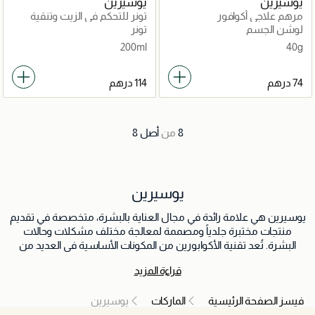
يوسيرين
يوسيرين
مرهم علاجي أكوافور
تونر للتحكم في الزيت وتنقية
البشرة
لوشن الجسم
تونر
200ml
40g
8
من
أصل
8
يوسيرين
يوسيرين هي علامة رائدة في مجال العناية بالبشرة، متخصصة في تقديم
منتجات مختبرة جلدياً ومصممة لمعالجة مختلف مشكلات وحالات
البشرة. تُعد تقنية الأكوابورين من المكونات الأساسية في العديد من
منتجات يوسرين، وهي تقنية حاصلة على براءة اختراع تساعد على تحسين
قراءة المزيد
توزيع الرطوبة الطبيعي داخل البشرة من خلال دعم انتقال الماء بين خلايا
الجلد، مما يعزز الترطيب ويحافظ على وظيفة الحاجز الواقي للبشرة. تقدّم
فيسز الصفحة الرئيسية
الماركات
يوسيرين
يوسرين أيضاً مجموعات متخصصة، مثل أتبكونترل المخصصة للأشخاص