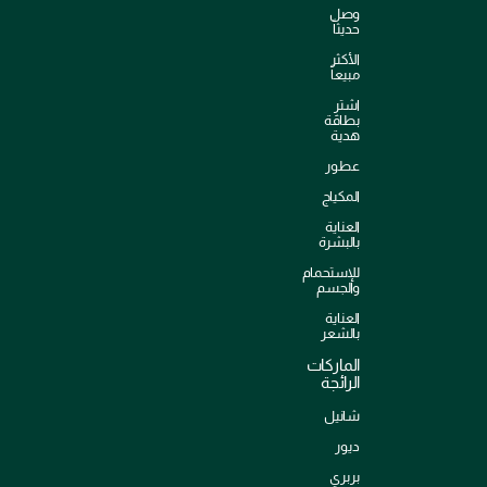
وصل
حديثاً
الأكثر
مبيعاً
اشترِ
بطاقة
هدية
عطور
المكياج
العناية
بالبشرة
للإستحمام
والجسم
العناية
بالشعر
الماركات
الرائجة
شانيل
ديور
بربري