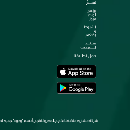
لفيسز
برنامج
الولاء
ميوز
الشروط
و
الأحكام
سياسة
الخصوصية
حمل تطبيقنا
شركة مشاريع متضامنة ذ.م.م، المعروفة تجارياً باسم "وجوه". جميع 