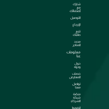
شارك
مع
أصدقائك
التوصيل
الإرجاع
تتبع
طلبك
محدد
المتاجر
معلومات
عنا
حول
وجوه
خدمات
المعارض
تواصل
معنا
منصّة
شبكة
الشركاء
انضموا