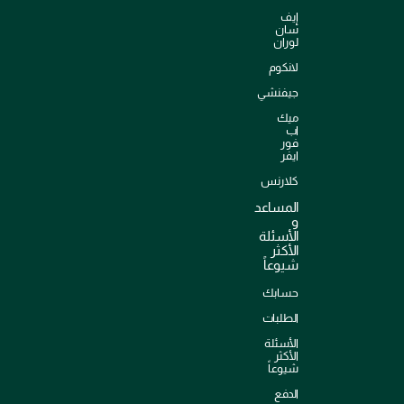
إيف
سان
لوران
لانكوم
جيفنشي
ميك
اب
فور
ايفر
كلارنس
المساعد
و
الأسئلة
الأكثر
شيوعاً
حسابك
الطلبات
الأسئلة
الأكثر
شيوعاً
الدفع