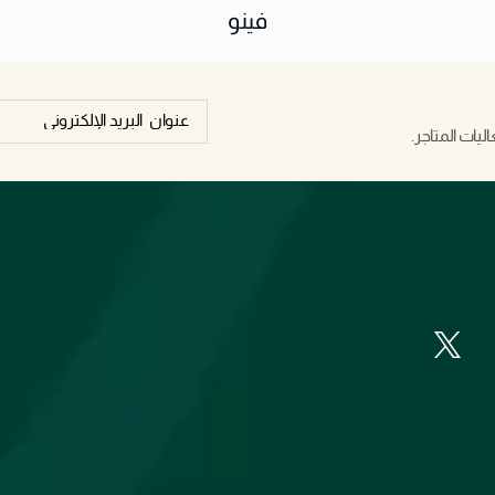
فينو
يات المتاجر.