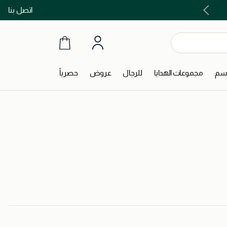
اتصل بنا
اشتري الآن و ادفع لاحقاً مع تابي و تمارا!
جسم
مجموعات الهدايا
للرجال
عروض
حصرياً