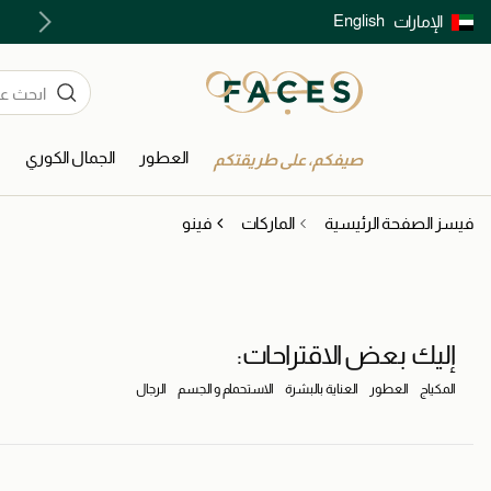
English
الإمارات
توصيل سريع على جميع الطلبات ما فوق 299 درهم
العطور
الجمال الكوري
ا
صيفكم، على طريقتكم
فيسز الصفحة الرئيسية
الماركات
فينو
إليك بعض الاقتراحات:
المكياج
العطور
العناية بالبشرة
الاستحمام و الجسم
الرجال