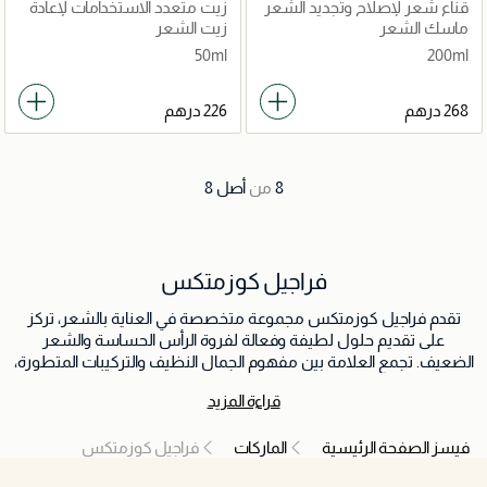
قناع شعر لإصلاح وتجديد الشعر
زيت متعدد الاستخدامات لإعادة
حيوية الشعر
ماسك الشعر
زيت الشعر
50ml
200ml
8
من
أصل
8
فراجيل كوزمتكس
تقدم فراجيل كوزمتكس مجموعة متخصصة في العناية بالشعر، تركز
على تقديم حلول لطيفة وفعالة لفروة الرأس الحساسة والشعر
الضعيف. تجمع العلامة بين مفهوم الجمال النظيف والتركيبات المتطورة،
لتوفير شامبوهات وبلسم وعلاجات عالية الجودة تغذي الشعر وتصلحه
قراءة المزيد
وتحميه دون التسبب في تهيّج. بفضل مكوناتها المختارة بعناية، تساعد
فراجيل كوزمتكس على تعزيز صحة الشعر وقوته ولمعانه مع الحفاظ
فيسز الصفحة الرئيسية
الماركات
فراجيل كوزمتكس
على توازن فروة الرأس. تُعد الخيار المثالي لمن يبحثون عن منتجات عناية
بالشعر آمنة وخفيفة بجودة احترافية للاستخدام اليومي.