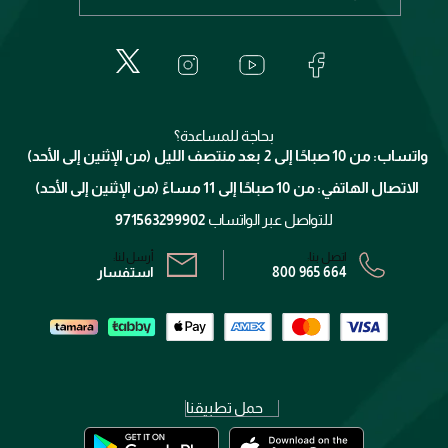
عطور
الطلبات
إيف سان لوران
حول وجوه
المكياج
الأسئلة الأكثر شيوعاً
لانكوم
خدمات المعارض
العناية بالبشرة
الدفع
جيفنشي
تواصل معنا
للإستحمام والجسم
شارك مع أصدقائك
ميك اب فور ايفر
منصّة شبكة الشركاء
العناية بالشعر
التوصيل
كلارنس
انضموا لفيسز
بحاجة للمساعدة؟
الإرجاع
واتساب: من 10 صباحًا إلى 2 بعد منتصف الليل (من الإثنين إلى الأحد)
برنامج الولاء ميوز
تتبع طلبك
الاتصال الهاتفي: من 10 صباحًا إلى 11 مساءً (من الإثنين إلى الأحد)
الشروط و الأحكام
محدد المتاجر
سياسة الخصوصية
للتواصل عبر الواتساب
971563299902
اتصل بنا:
أرسل لنا:
800 965 664
استفسار
حمل تطبيقنا