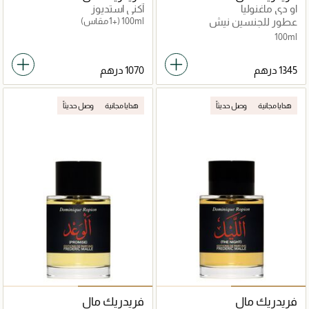
او دي ماغنوليا
آكني استديوز
عطور للجنسين نيش
100ml
(+1 مقاس)
100ml
هدايا مجانية
وصل حديثاً
هدايا مجانية
وصل حديثاً
فريدريك مال
فريدريك مال