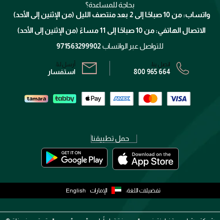
كلارنس
انضموا لفيسز
بحاجة للمساعدة؟
الإرجاع
واتساب: من 10 صباحًا إلى 2 بعد منتصف الليل (من الإثنين إلى الأحد)
برنامج الولاء ميوز
تتبع طلبك
الاتصال الهاتفي: من 10 صباحًا إلى 11 مساءً (من الإثنين إلى الأحد)
الشروط و الأحكام
محدد المتاجر
سياسة الخصوصية
للتواصل عبر الواتساب
971563299902
اتصل بنا:
أرسل لنا:
800 965 664
استفسار
حمل تطبيقنا
تفضيلات اللغة:
الإمارات
English